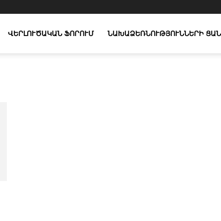
ՎԵՐԼՈՒԾԱԿԱՆ ՖՈՐՈՒՄ
ՆԱԽԱՁԵՌՆՈՒԹՅՈՒՆՆԵՐԻ ՑԱՆ