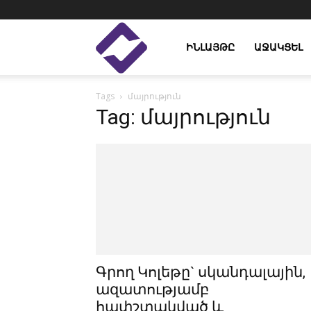
Enlight
ԻՆԼԱՅԹԸ
ԱՋԱԿՑԵԼ
Tags
մայրություն
Studies
Tag: մայրություն
Գրող Կոլեթը` սկանդալային,
ազատությամբ
հափշտակված և