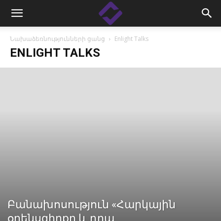
Նախաձեռնությունների ցանց
Enlight Talks
ENLIGHT TALKS
Բանախոսություն «Հարկային
օրենսգիրքը և դրա