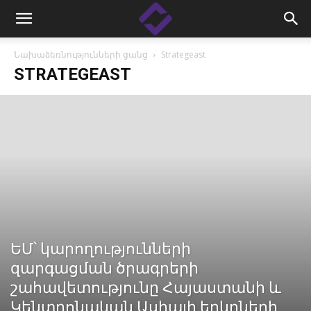
Նախաձեռնությունների ցանց
Strategeast
STRATEGEAST
ԵՄ՝ կարողությունների
զարգացման ծրագրերի
շահավետությունը Հայաստանի և
Կենտրոնական Ասիայի երկրների