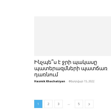
Ինչպե՞ս է ջրի պակասը
պատերազմների պատճառ
դառնում
Hasmik Khachatryan
-
Փետրվար 15, 2022
...
1
2
3
5