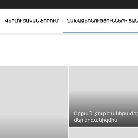
ՎԵՐԼՈՒԾԱԿԱՆ ՖՈՐՈՒՄ
ՆԱԽԱՁԵՌՆՈՒԹՅՈՒՆՆԵՐԻ ՑԱՆ
Որքա՞ն ջուր է անհրաժե
մեր օրգանիզմին