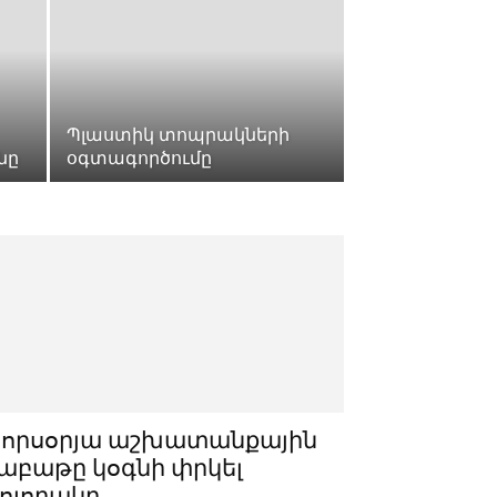
Պլաստիկ տոպրակների
նը
օգտագործումը
Չորսօրյա աշխատանքային
աբաթը կօգնի փրկել
ոլորակը