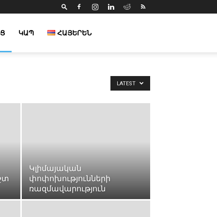
Ց
ԿԱՊ
ՀԱՅԵՐԵՆ
LATEST
Կլիմայական
շտ
փոփոխությունների
ռազմավարություն