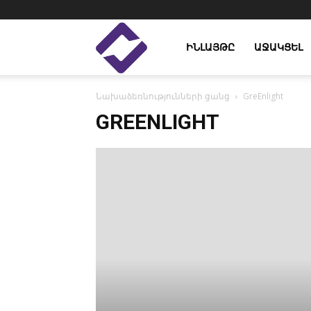
Enlight
ԻՆԼԱՅԹԸ
ԱՋԱԿՑԵԼ
Նախաձեռնությունների ցանց
GreEnlight
Studies
GREENLIGHT