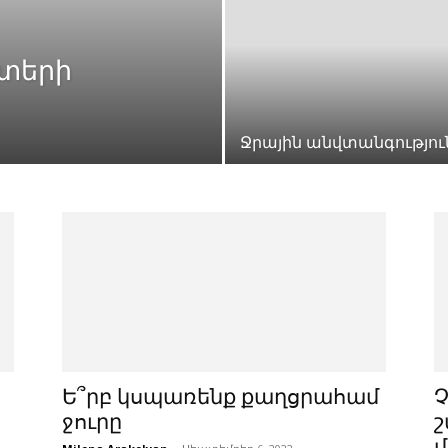
տերի
Ջրային անվտանգությու
Ե՞րբ կսպառենք քաղցրահամ
ջուրը
շ
մ