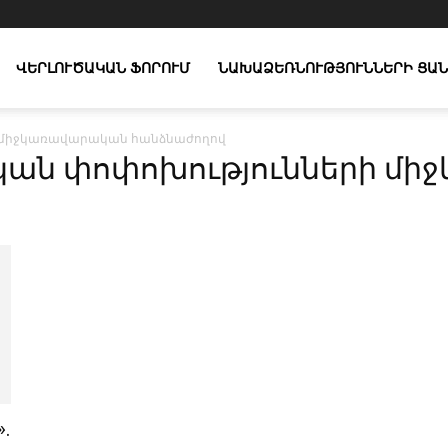
ՎԵՐԼՈՒԾԱԿԱՆ ՖՈՐՈՒՄ
ՆԱԽԱՁԵՌՆՈՒԹՅՈՒՆՆԵՐԻ ՑԱՆ
ի միջկառավարական հանձնաժողով
յական փոփոխությունների 
.