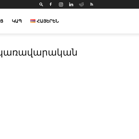
Ց
ԿԱՊ
ՀԱՅԵՐԵՆ
միջկառավարական