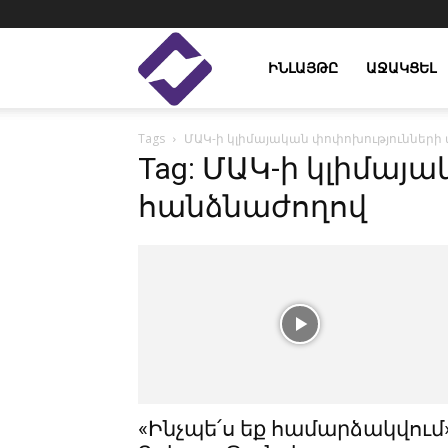
Enlight
ԻՆԼԱՅԹԸ
ԱՋԱԿՑԵԼ
Tags
ՄԱԿ-ի կլիմայական փոփոխություններ
Studies
Tag: ՄԱԿ-ի կլիմա
հանձնաժողով
«Ինչպե՛ս եք համարձակվում»