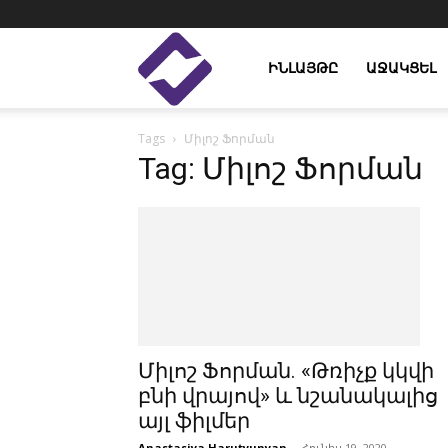
Enlight
ԻՆԼԱՅԹԸ
ԱՋԱԿՑԵԼ
Tags
Միլոշ Ֆորման
Studies
Tag: Միլոշ Ֆորման
Միլոշ Ֆորման. «Թռիչք կկվի
բնի վրայով» և նշանակալից
այլ ֆիլմեր
Anastasiya Harutyunyan
-
Հունիս 19, 2020