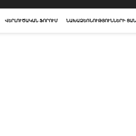
ՎԵՐԼՈՒԾԱԿԱՆ ՖՈՐՈՒՄ
ՆԱԽԱՁԵՌՆՈՒԹՅՈՒՆՆԵՐԻ ՑԱՆ