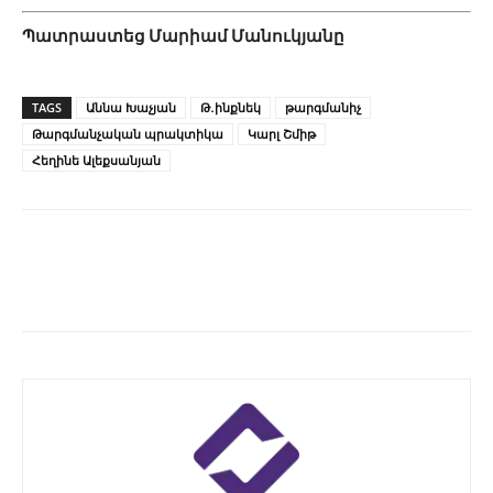
Պատրաստեց Մարիամ Մանուկյանը
TAGS
Աննա Խաչյան
Թ․ինքնեկ
թարգմանիչ
Թարգմանչական պրակտիկա
Կարլ Շմիթ
Հեղինե Ալեքսանյան