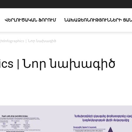
ՎԵՐԼՈՒԾԱԿԱՆ ՖՈՐՈՒՄ
ՆԱԽԱՁԵՌՆՈՒԹՅՈՒՆՆԵՐԻ ՑԱՆ
ightInfographics | Նոր նախագիծ
phics | Նոր նախագիծ
X
Copy URL
Telegram
WhatsApp