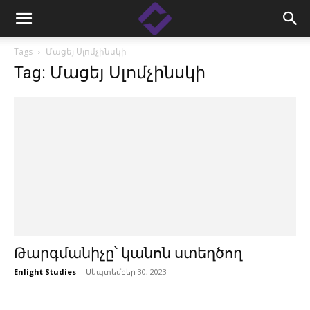
Tags
Մացեյ Սլոմչինսկի
Tag: Մացեյ Սլոմչինսկի
Թարգմանիչը՝ կանոն ստեղծող
Enlight Studies
-
Սեպտեմբեր 30, 2023