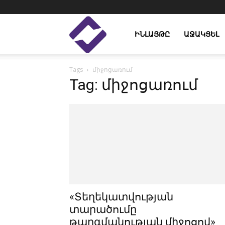
Enlight
ԻՆԼԱՅԹԸ
ԱՋԱԿՑԵԼ
Tags
միջոցառում
Studies
Tag: միջոցառում
«Տեղեկատվության
տարածումը
թարգմանության միջոցով»