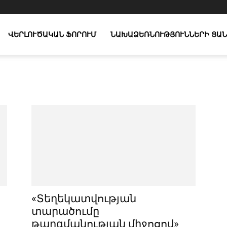
ՎԵՐԼՈՒԾԱԿԱՆ ՖՈՐՈՒՄ
ՆԱԽԱՁԵՌՆՈՒԹՅՈՒՆՆԵՐԻ ՑԱՆ
«Տեղեկատվության
տարածումը
թարգմանության միջոցով»