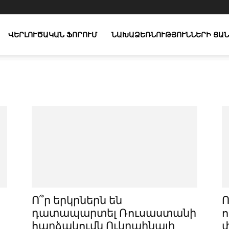
ՎԵՐԼՈՒԾԱԿԱՆ ՖՈՐՈՒՄ
ՆԱԽԱՁԵՌՆՈՒԹՅՈՒՆՆԵՐԻ ՑԱՆ
Ո՞ր երկրներն են
Ո
դատապարտել Ռուսաստանի
ո
հարձակումն Ուկրաինայի