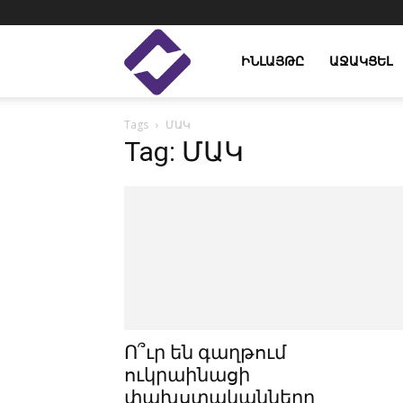
Enlight
ԻՆԼԱՅԹԸ
ԱՋԱԿՑԵԼ
Tags
ՄԱԿ
Studies
Tag: ՄԱԿ
Ո՞ւր են գաղթում
ուկրաինացի
փախստականները