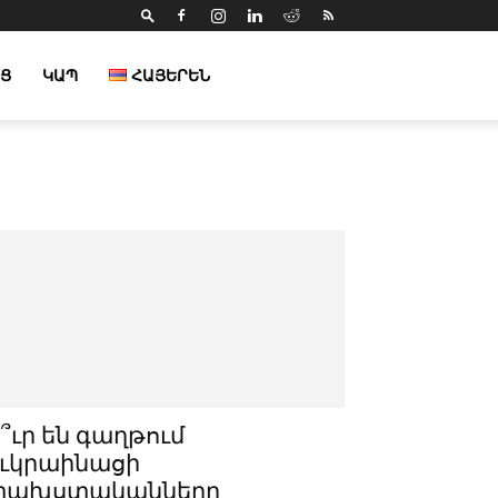
Ց
ԿԱՊ
ՀԱՅԵՐԵՆ
՞ւր են գաղթում
ւկրաինացի
փախստականները