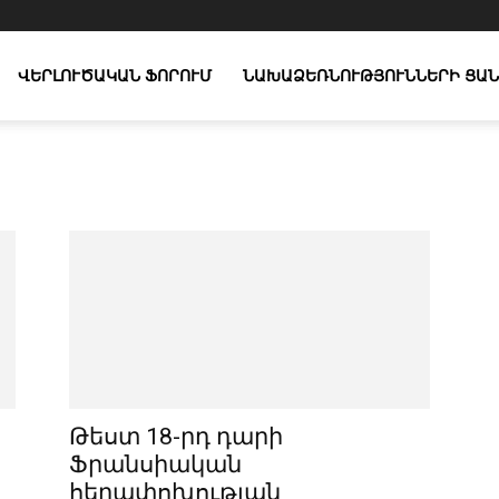
ՎԵՐԼՈՒԾԱԿԱՆ ՖՈՐՈՒՄ
ՆԱԽԱՁԵՌՆՈՒԹՅՈՒՆՆԵՐԻ ՑԱՆ
ր
Թեստ 18-րդ դարի
Ֆրանսիական
հեղափոխության