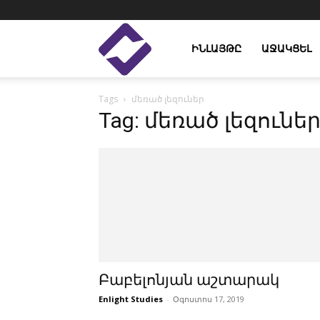
Enlight
ԻՆԼԱՅԹԸ
ԱՋԱԿՑԵԼ
Tags
մեռած լեզուներ
Studies
Tag: մեռած լեզունե
Բաբելոնյան աշտարակ
Enlight Studies
-
Օգոստոս 17, 2019