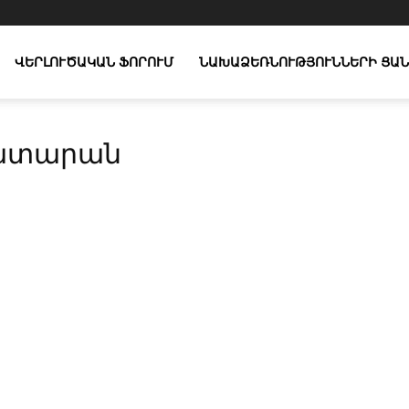
ՎԵՐԼՈՒԾԱԿԱՆ ՖՈՐՈՒՄ
ՆԱԽԱՁԵՌՆՈՒԹՅՈՒՆՆԵՐԻ ՑԱՆ
դատարան