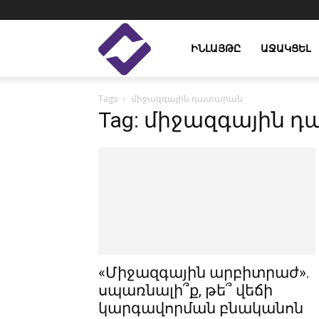
Enlight
ԻՆԼԱՅԹԸ
ԱՋԱԿՑԵԼ
Tags
միջազգային դատարան
Studies
Tag: միջազգային 
«Միջազգային արբիտրաժ».
սպառնալի՞ք, թե՞ վեճի
կարգավորման բնականոն