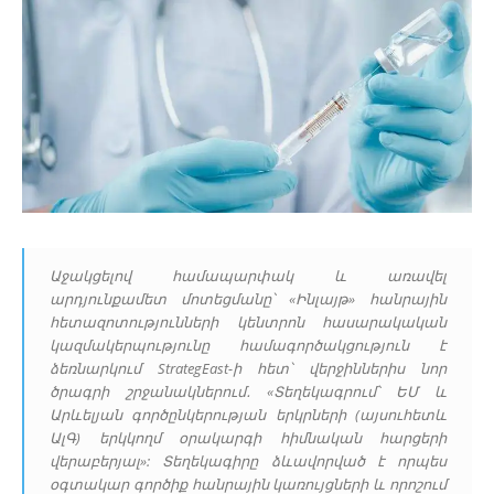
Աջակցելով համապարփակ և առավել
արդյունքամետ մոտեցմանը՝ «Ինլայթ» հանրային
հետազոտությունների կենտրոն հասարակական
կազմակերպությունը համագործակցություն է
ձեռնարկում StrategEast-ի հետ՝ վերջիններիս նոր
ծրագրի շրջանակներում․ «Տեղեկագրում՝ ԵՄ և
Արևելյան գործընկերության երկրների (այսուհետև
ԱլԳ) երկկողմ օրակարգի հիմնական հարցերի
վերաբերյալ»: Տեղեկագիրը ձևավորված է որպես
օգտակար գործիք հանրային կառույցների և որոշում