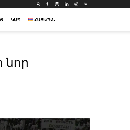
Ց
ԿԱՊ
ՀԱՅԵՐԵՆ
ի նոր