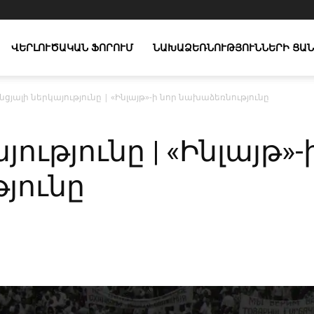
ՎԵՐԼՈՒԾԱԿԱՆ ՖՈՐՈՒՄ
ՆԱԽԱՁԵՌՆՈՒԹՅՈՒՆՆԵՐԻ ՑԱՆ
նցյալի ներկայությունը | «Ինլայթ»-ի նոր նախաձեռնությունը
ությունը | «Ինլայթ»-
յունը
X
Copy URL
Telegram
WhatsApp