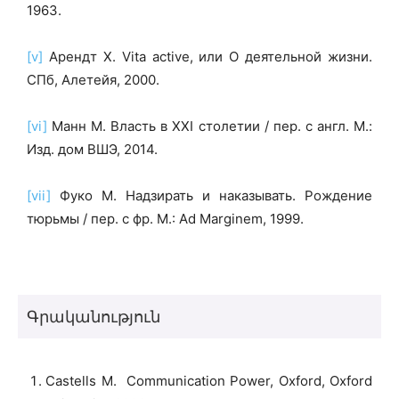
1963.
[v]
Арендт X. Vita active, или О деятельной жизни.
СПб, Алетейя, 2000.
[vi]
Манн M. Власть в XXI столетии / пер. с англ. М.:
Изд. дом ВШЭ, 2014.
[vii]
Фуко М. Надзирать и наказывать. Рождение
тюрьмы / пер. с фр. M.: Ad Marginem, 1999.
Գրականություն
Castells M. Communication Power, Oxford, Oxford