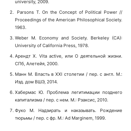
university, 2009.
Parsons T. On the Concept of Political Power //
Proceedings of the American Philosophical Society.
1963.
Weber M. Economy and Society. Berkeley (CA):
University of California Press, 1978.
Арендт X. Vita active, или О деятельной жизни.
СПб, Алетейя, 2000.
Манн M. Власть в XXI столетии / пер. с англ. М.:
Изд. дом ВШЭ, 2014.
Хабермас Ю. Проблема легитимации позднего
капитализма / пер. с нем. М.: Рзаксис, 2010.
Фуко М. Надзирать и наказывать. Рождение
тюрьмы / пер. с фр. M.: Ad Marginem, 1999.