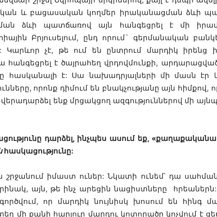
դրական և բացասական կողմեր իրականացման ձևի պ
րման ձևի պատճառով այն հանգեցրել է մի իրավի
ատիային Բրյուսելում, ընդ որում` գերմանական բանկ
ը: Կարևոր չէ, թե ում են ընտրում մարդիկ իրեն
 Դա հանգեցրել է ծայրահեղ վրդովմունքի, արդարացվա
նքը հասկանալի է: Սա նախադրյալների մի մասն էր 
նները, որոնք դիմում են բնակչությանը այն հիմքով, ո
վերադարձել ենք մրցակցող ազգություններով մի այնպ
ությունը դարձել, ինչպես ասում եք, «քաղաքականապ
ն
հասկացությունը:
ն շրջանում իմաստ ուներ: Նկատի ունեմ՝ դա սահմանմ
րինակ, այն, թե ինչ արեցին նացիստները հրեաներն:
գործվում, որ մարդիկ նույնիսկ խոսում են հինգ 
տեղ մի քանի հարյուր մարդու կոտորածը կոչվում է ց