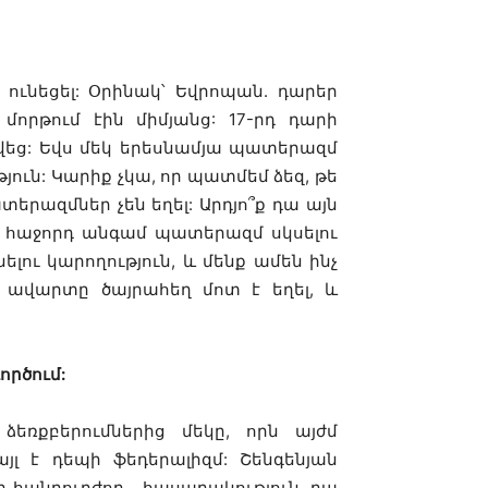
 ունեցել: Օրինակ՝ Եվրոպան. դարեր
րթում էին միմյանց: 17-րդ դարի
ջվեց: Եվս մեկ երեսնամյա պատերազմ
յուն: Կարիք չկա, որ պատմեմ ձեզ, թե
տերազմներ չեն եղել: Արդյո՞ք դա այն
ր հաջորդ անգամ պատերազմ սկսելու
ելու կարողություն, և մենք ամեն ինչ
 ավարտը ծայրահեղ մոտ է եղել, և
ործում:
եռքբերումներից մեկը, որն այժմ
լ է դեպի ֆեդերալիզմ: Շենգենյան
ելի հանդուրժող… հասարակություն. դա