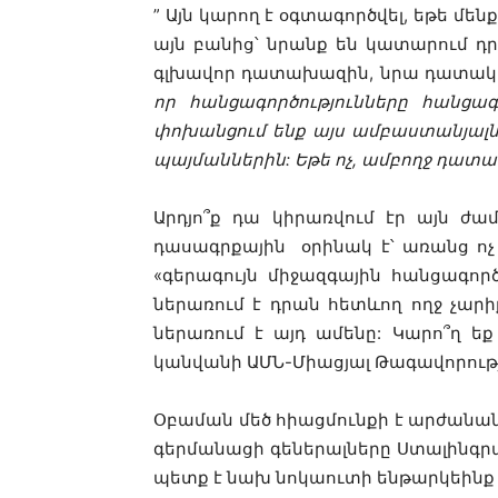
” Այն կարող է օգտագործվել, եթե մ
այն բանից՝ նրանք են կատարում դր
գլխավոր դատախազին, նրա դատակա
որ հանցագործությունները հանցա
փոխանցում ենք այս ամբաստանյալնե
պայմաններին: Եթե ​​ոչ, ամբողջ դա
Արդյո՞ք դա կիրառվում էր այն ժ
դասագրքային օրինակ է՝ առանց ոչ
«գերագույն միջազգային հանցագործ
ներառում է դրան հետևող ողջ չարի
ներառում է այդ ամենը: Կարո՞ղ եք
կանվանի ԱՄՆ-Միացյալ Թագավորությ
Օբաման մեծ հիացմունքի է արժանանու
գերմանացի գեներալները Ստալինգրա
պետք է նախ նոկաուտի ենթարկեինք Ա