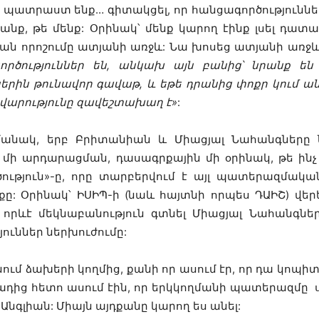
ենք պատրաստ ենք… գիտակցել, որ հանցագործությունն
անք, թե մենք: Օրինակ՝ մենք կարող էինք լսել դատա
ն որոշումը ատյանի առջև: Նա խոսեց ատյանի առջև
գործություններ են, անկախ այն բանից՝ նրանք են
րին թունավոր գավաթ, և եթե դրանից փոքր կում անե
տավարությունը զավեշտախաղ է»
:
ամանակ, երբ Բրիտանիան և Միացյալ Նահանգները 
 մի արդարացման, դասագրքային մի օրինակ, թե ինչ
ություն»-ը, որը տարբերվում է այլ պատերազմակա
քը: Օրինակ՝ ԻՍԻՊ-ի (նաև հայտնի որպես ԴԱԻՇ) վեր
 որևէ մեկնաբանություն գտնել Միացյալ Նահանգներո
ուններ ներխուժումը:
մ ձախերի կողմից, քանի որ ասում էր, որ դա կոպիտ 
դից հետո ասում էին, որ երկկողմանի պատերազմը սխ
նգլիան: Միայն այդքանը կարող ես անել: