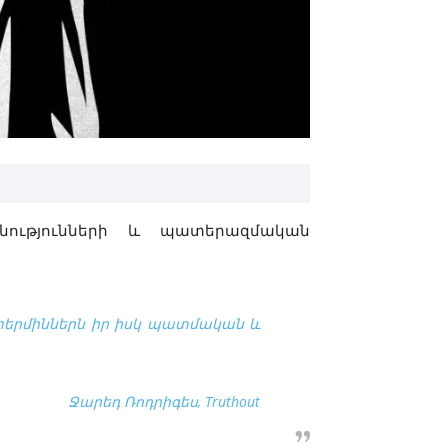
նությունների և պատերազմական
երմիններն իր իսկ պատմական և
Ջարեդ Ռոդրիգես, Truthout