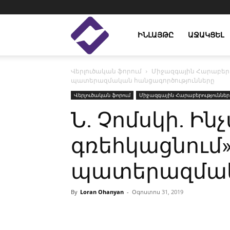
Enlight
ԻՆԼԱՅԹԸ
ԱՋԱԿՑԵԼ
Վերլուծական ֆորում
Միջազգային Հարաբերո
Studies
պատերազմական հանցագործությունները
Վերլուծական ֆորում
Միջազգային Հարաբերություններ
Ն. Չոմսկի. Ի
գռեհկացնում»
պատերազմակա
By
Loran Ohanyan
-
Օգոստոս 31, 2019
Facebook
Linkedin