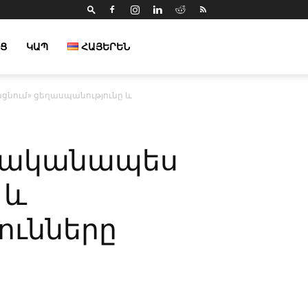
Ց
ԿԱՊ
ՀԱՅԵՐԵՆ
ացնում» ցեղասպանությունը և
ղաքականապես
 և
ունները