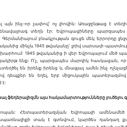
 այն ինչ-որ չափով՝ ոչ լիովին: Առաջընթաց է տեղի
նավայրագ տեղն էր: Եվրոպացիները պարզապես մո
երմանիայում բնակչության գուցե մեկ երրորդը ջն
վականից մինչև 1945 թվականը՝ լրիվ սարսափ-պատմութ
շխարհում: 1945 թվականից ի վեր Եվրոպայում մեծ պա
քակիրթ ենք: Ո՛չ, պարզապես մարդիկ հասկացան, ո
տեղծել են իրենք իրենց և մնացյալ ամեն ինչ ոչնչացն
իվ դեպքեր են եղել, երբ միջուկային պատերազմով
 է:
ենալ ֆեդերալիզմն այս հակամարտությունները լուծելու գ
րոպան: Հետպատերազմյան Եվրոպայի ամենամեծ ձ
առնալիքի տակ է գտնվում, կարծես դանդաղ քայ
անվճար շրջել Եվրոպայի երկրներով, քայլ է դեպի ավ