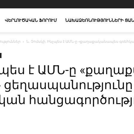
ՎԵՐԼՈՒԾԱԿԱՆ ՖՈՐՈՒՄ
ՆԱԽԱՁԵՌՆՈՒԹՅՈՒՆՆԵՐԻ ՑԱՆ
ւթյուններ
Ն. Չոմսկի. Ինչպես է ԱՄՆ-ը «քաղաքականապես գռեհկ
նչպես է ԱՄՆ-ը «քա
 ցեղասպանությունը
ն հանցագործությ
X
Copy URL
Telegram
WhatsApp