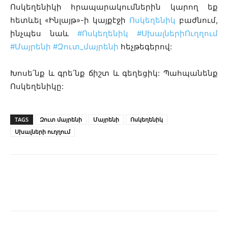
Ոսկեղենիկի հրապարակումներին կարող եք
հետևել «Ինլայթ»-ի կայքէջի
Ոսկեղենիկ
բաժնում,
ինչպես նաև
#Ոսկեղենիկ
#ՍխալներիՈւղղում
#Մայրենի
#
Զուտ_մայրենի
հեչթեգերով:
Խոսե՛նք և գրե՛նք ճիշտ և գեղեցիկ: Պահպանենք
Ոսկեղենիկը:
TAGS
Զուտ մայրենի
Մայրենի
Ոսկեղենիկ
Սխալների ուղղում