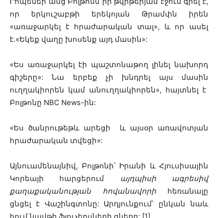
Րոպեներ անց Բոլթոնն իր թվիթերյան էջում գրել է,
որ երկուշաբթի երեկոյան Թրամփն իրեն
«առաջարկել է հրաժարական տալ», և որ ասել
է.«Եկեք վաղը խոսենք այդ մասին»:
«Ես առաջարկել էի պաշտոնաթող լինել նախորդ
գիշերը»: Նա երբեք չի խնդրել այս մասին
ուղղակիորեն կամ անուղղակիորեն», հայտնել է
Բոլթոնը NBC News-ին:
«Ես ծանրութեթև արեցի և այսօր առավոտյան
հրաժարական տվեցի»:
Այնուամենայնիվ, Բոլթոնի՝ Իրանի և Հյուսիսային
Կորեայի հարցերում
այդպիսի ագրեսիվ
քաղաքականության հովանավորի
հեռանալը
ցնցել է Վաշինգտոնը: Արդյունքում՝ ընկան նաև
հում նավթի ֆյուչերսների գները: [1]