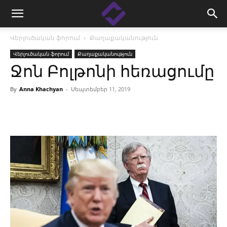
Վերլուծական ֆորում
Քաղաքականություն
Վերլուծական ֆորում
Քաղաքականություն
Ջոն Բոլթոնի հեռացումը
By
Anna Khachyan
-
Սեպտեմբեր 11, 2019
Facebook
Linkedin
X
Copy