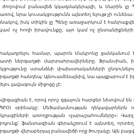
ժողովում
բանավեճ
կկազմակերպվի
,
և
Մարին
լը
առով
,
նրա
կուսակցությունն
այնտեղ
ելույթ
չի
ունենա
անակով
,
իսկ
տիկին
լը
Պենը
առաջարկում
է
հանրաքվ
կամ
ոչ
հողի
իրավունքը
,
այո
կամ
ոչ
ընտանիքների
հակադրելու
համար
,
պարոն
Մակրոնը
ցանկանում
տատի
ներգաղթի
մարտահրավերները
.
Ֆրանսիան
,
ի
կցությունը
ստանձնի
փախստականների
ընդունելո
երգաղթի
հանդեպ
:
Այնուամենայնիվ
,
նա
պայքարում
է
ի
ելու
լավագույն
միջոցը
չէ
:
ովիզացիան
է
,
որով
որոշ
զգայուն
հարցեր
նետվում
են
ՊԲՕ
)
օրինակը
:
Մեծամասնության
ղեկավարներն
ո
կրացիների
առողջության
«
չարաշահումները
»:
Վար
րդյունք՝
ֆանտազիան
գերակշռում
է
այնտեղ
,
որտեղ
երգաղթի
վերաբերյալ
բանավեճի
ողջ
ծուղակը
:
Այն
բացվ