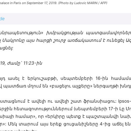
alace in Paris on September 17, 2019. (Photo by Ludovic MARIN / AFP)
nde
անրապետություն
»
խմբակցության
պատգամավորնե
լ
Մակրոնը
այս
հարցի
շուրջ
առճակատում
է
ունեցել
Ա
ացնել
:
19,
ժամը`
11:23-
ին
յդ
ասել
է
երկուշաբթի
,
սեպտեմբերի
16-
ին
համամ
վ
պատճառ
մղում
են
«
բացելու
աչքերը
»
ներգաղթի
խնդ
ստացնում
է
ավելի
ու
ավելի
շատ
ֆրանսիացու
: Ipsos
երջին
հետազոտություններում
(
սեպտեմբերի
17-
ի
Լը
Մ
սիայի
համար
»,
որ
«
երկիրը
պետք
է
պաշտպանվի
նա
ր
»:
Մեկ
տարում
այս
երեք
ցուցանիշները
4-
ից
աճել
են