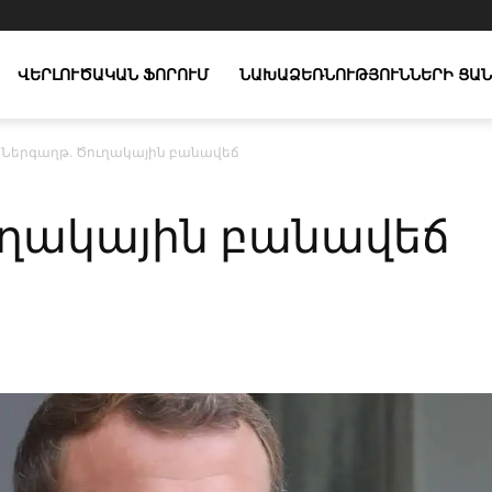
ՎԵՐԼՈՒԾԱԿԱՆ ՖՈՐՈՒՄ
ՆԱԽԱՁԵՌՆՈՒԹՅՈՒՆՆԵՐԻ ՑԱՆ
Ներգաղթ. Ծուղակային բանավեճ
ւղակային բանավեճ
X
Copy URL
Telegram
WhatsApp