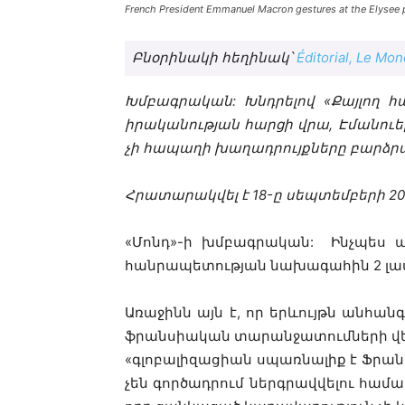
French President Emmanuel Macron gestures at the Elysee p
Բնօրինակի հեղինակ՝
Éditorial, Le Mo
Խմբագրական
:
Խնդրելով
«
Քայլող
հ
իրականության
հարցի
վրա
,
Էմանուե
չի
հապաղի
խաղադրույքները
բարձր
Հրատարակվել
է
18-
ը
սեպտեմբերի
20
«Մոնդ»-ի խմբագրական:
Ինչպես
ա
հանրապետության
նախագահին
2
լա
Առաջինն
այն
է
,
որ
երևույթն
անհանգ
ֆրանսիական
տարանջատումների
վ
«
գլոբալիզացիան
սպառնալիք
է
Ֆրան
չեն
գործադրում
ներգրավվելու
համա