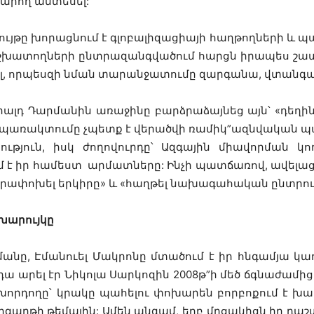
կարող
անտեսել
:
ույթը
խորացնում
է
գլոբալիզացիայի
հաղթողների
և
պա
շխատողների
ընտրազանգվածում
հարցն
իրապես
շա
լ
,
որպեսզի
նման
տարանջատումը
զարգանա
,
վտանգա
րալդ
Դարմանին
առաջինը
բարձրաձայնեց
այն՝
«
դեղի
պառակտումը
չպետք
է
վերածվի
ռամիկ
”
ազնվական
պ
ություն
,
իսկ
ժողովուրդը՝
Ազգային
միավորման
կո
մ
է
իր
համեստ
արմատները
:
Ինչի
պատճառով
,
ավելաց
երափոխել
երկիրը
»
և
«
հաղթել
նախագահական
ընտրու
խարույկը
մանը
,
Էմանուել
Մակրոնը
մտածում
է
իր
հնգամյա
կա
դա
արել
էր
Նիկոլա
Սարկոզին
2008
թ
”
ի
մեծ
ճգնաժամից
խորդողը՝
կրակը
պահելու
փոխարեն
բորբոքում է
խար
րգաղթի
թեմային
:
Ամեն
անգամ
,
երբ
մրցակիցն
իր
դաշ