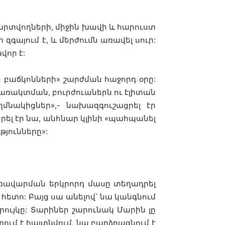
րտվողների,
միջին
խավի
և
հարուստ
տ
զգայում
է
,
և
մերժումն
առավել
սուր
:
վոր
է
:
ն
բաճկոնների
»
շարժման
հաջորդ
օրը
:
առակտման
,
բուրժուաներն
ու
էլիտան
ղմնակիցներ
»,-
նախազգուշացրել
էր
րել
էր
նա
,
անհնար
կլինի
«
պահպանել
թյունները
»:
ռավարման
երկրորդ
մասը
տեղադրել
հետո
:
Բայց
սա
անելով՝
նա
կանգնում
ույկը
:
Տարիներ
շարունակ
Մարին
լը
տում
է
հայտնվում
,
նա
բարձրացնում
է