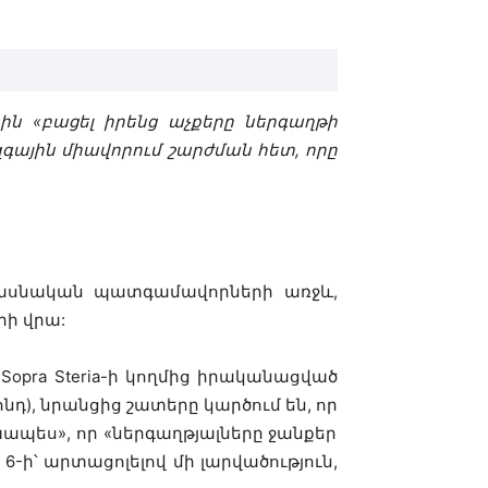
րին
«
բացել
իրենց
աչքերը
ներգաղթի
զգային
միավորում
շարժման
հետ
,
որը
ասնական
պատգամավորների
առջև
,
րի
վրա
:
-Sopra Steria-
ի
կողմից
իրականացված
ոնդ
),
նրանցից
շատերը
կարծում
են
,
որ
խապես
»,
որ
«
ներգաղթյալները
ջանքեր
6-
ի՝
արտացոլելով
մի
լարվածություն
,