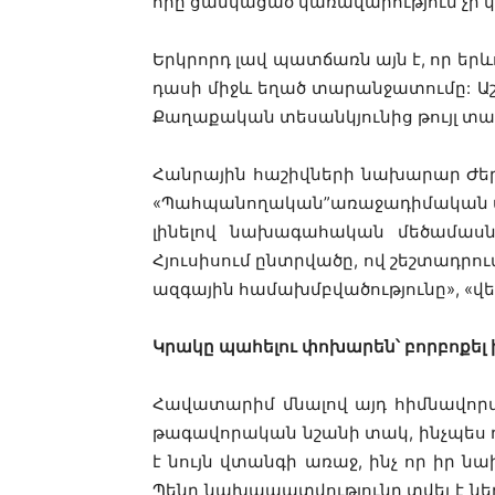
որը
ցանկացած
կառավարություն
չի
Երկրորդ
լավ
պատճառն
այն
է
,
որ
երև
դասի
միջև
եղած
տարանջատումը
:
Ա
Քաղաքական
տեսանկյունից
թույլ
տա
Հանրային
հաշիվների
նախարար
Ժե
«
Պահպանողական
”
առաջադիմական
լինելով
նախագահական
մեծամասն
Հյուսիսում
ընտրվածը
,
ով
շեշտադրու
ազգային
համախմբվածությունը
», «
վ
Կրակը
պահելու
փոխարեն՝
բորբոքել
Հավատարիմ
մնալով
այդ
հիմնավոր
թագավորական
նշանի
տակ
,
ինչպես
է
նույն
վտանգի
առաջ
,
ինչ
որ
իր
նա
Պենը
նախապատվությունը
տվել
է
նե