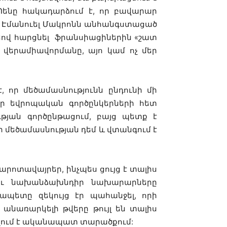
Պենը
հակադարձում
է
,
որ
բավարար
:
Էմանուել
Մակրոնն
անհանգստացած
եով
հարցնել
ֆրանսիացիներին
«
շատ
վերամիավորմանը
,
այո
կամ
ոչ
մեր
է
,
որ
մեծամասնությունն
ընդունի
մի
ր
եվրոպական
գործընկերների
հետ
ւթյան
գործընթացում
,
բայց
պետք
է
ր
մեծամասնության
դեմ
և
վտանգում
է
արոտավայրեր
,
ինչպես
ցույց
է
տալիս
ւ
նախանձախնդիր
նախարարները
չապետը
զեկույց
էր
պահանջել
,
որի
անառարկելի
թվերը
թույլ
են
տալիս
ում
է
ականապատ
տարածքում
: