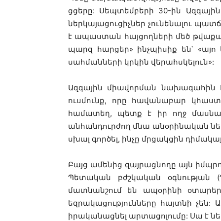
ցցերը
:
Սեպտեմբերի
30-
ին
Ազգային
ներկայացուցիչներ
չունենալու
պատճ
է
ապաստան
հայցողների
մեծ
թվաք
պարզ
հարցեր
»
ինչպիսիք
են՝
«
այո
սահմանների
կրկին
վերահսկելուն
»:
Ազգային
միավորման
նախագահին
ուսմունք
,
որը
հավանաբար
կհաս
համատեղ
,
պետք
է
իր
ողջ
մասնա
անհանդուրժող
մնա
անօրինական
ն
սխալ
գործել
,
ինչը
մրցակցին
դիմակայ
Բայց
ամենից
զայրացնողը
այն
իմպր
Պետական
բժշկական
օգնության
(
մատնանշում
են
ապօրինի
օտարեր
եզրակացությունները
հայտնի
չեն
:
Ա
իրականացնել
արտացոլումը
:
Սա
է
ն