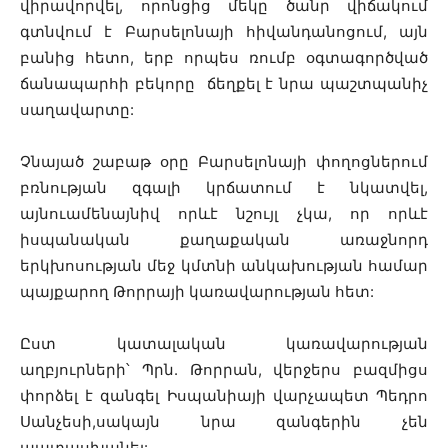
վիրավորվել, որոնցից մեկը ծանր վիճակում
գտնվում է Բարսելոնայի հիվանդանոցում, այն
բանից հետո, երբ որպես ռումբ օգտագործված
ճանապարհի բեկորը ճեղքել է նրա պաշտպանիչ
սաղավարտը:
Չնայած շաբաթ օրը Բարսելոնայի փողոցներում
բռնության զգալի կրճատում է նկատվել,
այնուամենայնիվ որևէ նշույլ չկա, որ որևէ
իսպանական քաղաքական առաջնորդ
երկխոսության մեջ կմտնի անկախության համար
պայքարող Թորրայի կառավարության հետ:
Ըստ կատալական կառավարության
աղբյուրների՝ Պրն. Թորրան, վերջերս բազմիցս
փորձել է զանգել Իսպանիայի վարչապետ Պեդրո
Սանչեսի,սակայն նրա զանգերին չեն
պատասխանել: