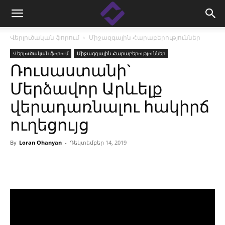
Վերլուծական ֆորում
Միջազգային Հարաբերություններ
Վերլուծական ֆորում
Միջազգային Հարաբերություններ
Ռուսաստանի`
Մերձավոր Արևելք
վերադառնալու հակիրճ
ուղեցույց
By
Loran Ohanyan
-
Դեկտեմբեր 14, 2019
Facebook
Linkedin
X
Copy