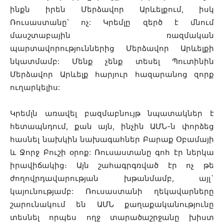
ինքն իրեն Մերձավոր Արևելքում, իսկ
Ռուսաստանը՝ ոչ: Կրեմլը զերծ է մնում
մասշտաբային ռազմական
պարտավորություններից Մերձավոր Արևելքի
նկատմամբ: Մենք չենք տեսել Պուտինին
Մերձավոր Արևելք հարյուր հազարանոց զորք
ուղարկելիս:
Կրեմլն առավել բազմաբնույթ նպատակներ է
հետապնդում, քան այն, ինչին ԱՄՆ-ն փորձեց
հասնել նախկին նախագահներ Բարաք Օբամայի
և Ջորջ Բուշի օրոք: Ռուսաստանը գոհ էր ներկա
իրավիճակից։ Այն շահագրգռված էր ոչ թե
ժողովրդավարության խթանմամբ, այլ`
կայունությամբ: Ռուսաստանի ղեկավարները
շարունակում են ԱՄՆ քաղաքականությունը
տեսնել որպես ողջ տարածաշրջանը խիստ