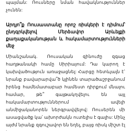
պայման: Ռուսները նման հավակնություններ
չունեն:
Արդյո՞ք Ռուսաստանը որոշ ռիսկերի է դիմում՝
ընդգրկվելով Մերձավոր Արևելքի
քաղաքականության և հակամարտությունների
մեջ
Միանշանակ. Ռուսական զինուժը զգաց
հաղթանակի համը Սիրիայում: Դա կարող է
կախվածություն առաջացնել: Հարցը հետևյալն է՝
նրանք բավարարվա՞ծ կլինեն տարածաշրջանում
իրենց համեմատաբար համեստ դիրքում մնալու
համար, թե՞ գայթակղվելու են այլ
հակամարտություններում ավելի
անմիջականորեն ներգրավվելով: Ռուսերեն մի
ասացվածք կա՝ ախորժակն ուտելիս է գալիս: Մինչ
այժմ նրանք զգուշավոր են եղել, բայց ռիսկ միշտ էլ