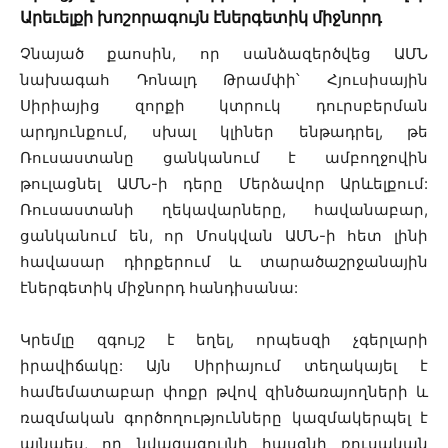
Արեւելքի խոշորագույն էներգետիկ միջնորդ
Չնայած քաոսին, որ սանձազերծվեց ԱՄՆ
նախագահ Դոնալդ Թրամփի՝ Հյուսիսային
Սիրիայից զորքի կտրուկ դուրսբերման
արդյունքում, սխալ կլիներ ենթադրել, թե
Ռուսաստանը ցանկանում է ամբողջովին
թուլացնել ԱՄՆ-ի դերը Մերձավոր Արևելքում:
Ռուսաստանի ղեկավարները, հավանաբար,
ցանկանում են, որ Մոսկվան ԱՄՆ-ի հետ լինի
հավասար դիրքերում և տարածաշրջանային
էներգետիկ միջնորդ հանդիսանա:
Կրեմլը զգույշ է եղել, որպեսզի չգերլարի
իրավիճակը: Այն Սիրիայում տեղակայել է
համեմատաբար փոքր թվով զինծառայողների և
ռազմական գործողությունները կազմակերպել է
այնպես, որ նվազագույնի հասցնի ռուսական