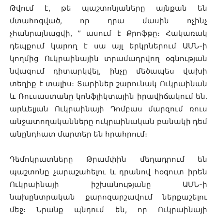
Թվում է, թե պաշտոնյաները այնքան են
մտահոգված, որ դրա մասին ոչինչ
չհանրայնացվի, ” ասում է Քրոֆթը։ Հակառակ
դեպքում կարող է սա այլ երկրներում ԱՄՆ-ի
կողմից Ուկրաինային տրամադրվող օգնության
նվազում դիտարկվել, ինչը մեծապես վախի
տեղիք է տալիս։ Տարիներ շարունակ Ուկրաինան
և Ռուսաստանը կոնֆլիկտային իրավիճակում են․
արևելյան Ուկրաինայի Դոմբաս մարզում ռուս
անջատողականները ուկրաինական բանակի դեմ
անընդհատ մարտեր են հրահրում։
Դեմոկրատները Թրամփին մեղադրում են
պաշտոնը չարաշահելու և դրանով հօգուտ իրեն
Ուկրաինայի իշխանությանը ԱՄՆ-ի
նախընտրական քարոզարշավում ներքաշելու
մեջ։ Նրանք պնդում են, որ Ուկրաինայի