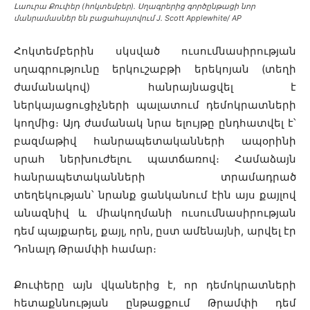
Լաուրա Քուփեր (հոկտեմբեր)․ Սղագրերից գործընթացի նոր
մանրամասներ են բացահայտվում J. Scott Applewhite/ AP
Հոկտեմբերին սկսված ուսումնասիրության
սղագրությունը երկուշաբթի երեկոյան (տեղի
ժամանակով) հանրայնացվել է
ներկայացուցիչների պալատում դեմոկրատների
կողմից։ Այդ ժամանակ նրա ելույթը ընդհատվել է՝
բազմաթիվ հանրապետականների ապօրինի
սրահ ներխուժելու պատճառով։ Համաձայն
հանրապետականների տրամադրած
տեղեկության՝ նրանք ցանկանում էին այս քայլով
անազնիվ և միակողմանի ուսումնասիրության
դեմ պայքարել, քայլ, որն, ըստ ամենայնի, արվել էր
Դոնալդ Թրամփի համար։
Քուփերը այն վկաներից է, որ դեմոկրատների
հետաքննության ընթացքում Թրամփի դեմ