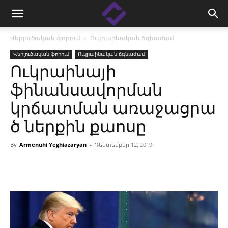
Վերլուծական ֆորում
Ուկրաինական ճգնաժամ
Վերլուծական ֆորում
Ուկրաինական ճգնաժամ
Ուկրաինայի
ֆինանսավորման
կրճատման առաջացրա
ծ ներքին քաոսը
By
Armenuhi Yeghiazaryan
-
Դեկտեմբեր 12, 2019
Facebook
Linkedin
X
Copy