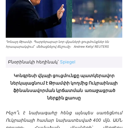
Դոնալդ Թրամփ․ Պարբերաբար նոր վկաների ցուցմունքներ են
հրապարակվում՝ մեծացնելով ճնշումը։ Andrew Kelly/ REUTERS
Բնօրինակի հեղինակ՝
Spiegel
Կոնգրեսի վկայի ցուցմունքը պատկերավոր
ներկայացնում է Թրամփի կողմից Ուկրաինայի
ֆինանսավորման կրճատման առաջացրած
ներքին քաոսը
Ինչո՞ւ է նախագահը հենց այնպես սառեցնում
Ուկրաինայի համար նախատեսված 400 մլն․ ԱՄՆ
դոլարը։ Համաձայն վկաների՝ վերջերս