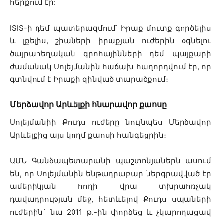
հերքում էր:
ISIS-ի դեմ պատերազմում՝ Իրաք մուտք գործելիս
և լքելիս, շիաների իրաքյան ուժերին օգնելու
ծայրահեղական գրոհայինների դեմ պայքարի
ժամանակ Սոլեյմանին հաճախ հաղորդվում էր, որ
գտնվում է Իրաքի զինված տարածքում։
Մերձավոր Արևելքի հնարավոր քաոսը
Սոլեյմանիի
Քուդս ուժերը նույնպես Մերձավոր
Արևելքից այս կողմ քաոսի հանգեցրին։
ԱՄՆ Գանձապետարանի պաշտոնյաներն ասում
են, որ Սոլեյմանին ենթադրաբար ներգրավված էր
ամերիկյան հողի վրա տխրահռչակ
դավադրության մեջ, հետևելով Քուդս սպաների
ուժերին` նա 2011 թ.-ին փորձեց և չկարողացավ