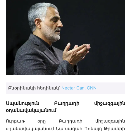
Բնօրինակի հեղինակ՝
Nectar Gan, CNN
Սպանություն Բաղդադի միջազգային
օդանավակայանում
Ուրբաթ օրը Բաղդադի միջազգային
օդանավակայանում Նախագահ Դոնալդ Թրամփի