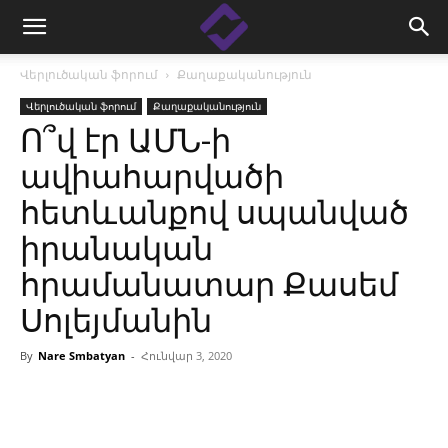
Վերլուծական ֆորում
Քաղաքականություն
Վերլուծական ֆորում
Քաղաքականություն
Ո՞վ էր ԱՄՆ-ի
ավիահարվածի
հետևանքով սպանված
իրանական
հրամանատար Քասեմ
Սոլեյմանին
By
Nare Smbatyan
-
Հունվար 3, 2020
Facebook
Linkedin
X
Copy