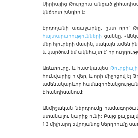
Սիրիայից Թուրքիա անցած ջիհադիստ
կնճռոտ խնդիր է:
Էրդողանի առաջարկը, ըստ որի՝ Թ
հայտարարությունների
ցանկը. «
Անկ
մեր հյուրերի մասին, սակայն ամեն ինչ
և կարծում եմ ակնհայտ է՝ որ ուղղությ
Առևտուրը, և հատկապես
Թուրքիայի
հունվարից ի վեր, և որի միջոցով էլ
ամենակարևոր համագործակցության դ
է հանդիսանում:
Անմիջական ներդրումը համագործակ
ստանալու կարիք ունի: Բայց քայքա
1.3
միլիարդ
եվրո
յ
անոց ներդր
ումը
սա