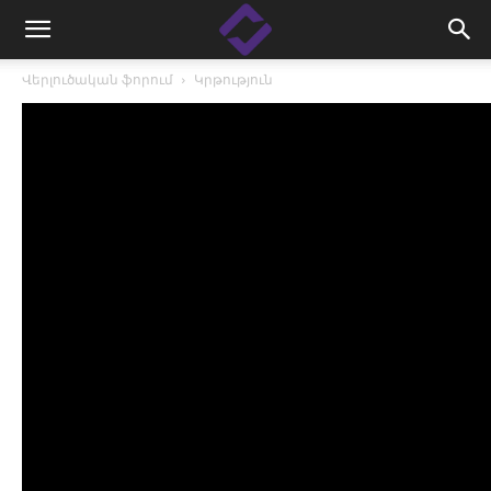
Վերլուծական ֆորում
Կրթություն