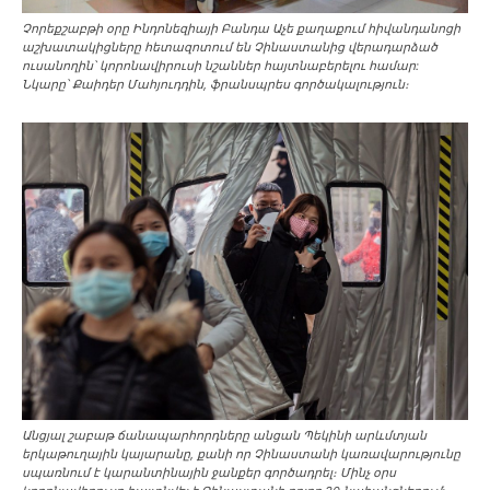
Չորեքշաբթի օրը Ինդոնեզիայի Բանդա Աչե քաղաքում հիվանդանոցի
աշխատակիցները հետազոտում են Չինաստանից վերադարձած
ուսանողին՝ կորոնավիրուսի նշաններ հայտնաբերելու համար:
Նկարը՝ Քաիդեր Մահյուդդին, ֆրանսպրես գործակալություն։
Անցյալ շաբաթ ճանապարհորդները անցան Պեկինի արևմտյան
երկաթուղային կայարանը, քանի որ Չինաստանի կառավարությունը
սպառնում է կարանտինային ջանքեր գործադրել։ Մինչ օրս