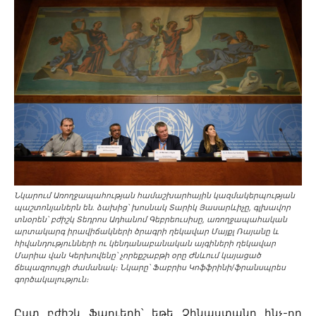
Նկարում Առողջապահության համաշխարհային կազմակերպության
պաշտոնյաներն են. ձախից՝ խոսնակ Տարիկ Յասարևիչը, գլխավոր
տնօրեն՝ բժիշկ Տեդրոս Ադհանոմ Գեբրեուսիսը, առողջապահական
արտակարգ իրավիճակների ծրագրի ղեկավար Մայքլ Ռայանը և
հիվանդությունների ու կենդանաբանական այգիների ղեկավար
Մարիա վան Կերխովենը՝ չորեքշաբթի օրը Ժնևում կայացած
ճեպազրույցի ժամանակ։ Նկարը՝ Ֆաբրիս Կոֆֆրինի/ֆրանսպրես
գործակալություն։
Ըստ բժիշկ Ֆաուերի՝ եթե Չինաստանը ինչ-որ