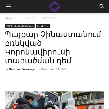
Վերլուծական ֆորում
COVID-19
Վերլուծական ֆորում
COVID-19
Պայքար Չինաստանում
բռնկված
Կորոնավիրուսի
տարածման դեմ
By
Ruzanna Barakozyan
-
Փետրվար 11, 2020
Facebook
Linkedin
X
Copy