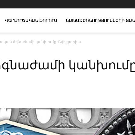
ՎԵՐԼՈՒԾԱԿԱՆ ՖՈՐՈՒՄ
ՆԱԽԱՁԵՌՆՈՒԹՅՈՒՆՆԵՐԻ ՑԱՆ
ական ճգնաժամի կանխումը. Շվեյցարիա
գնաժամի կանխումը
X
Copy URL
Telegram
WhatsApp