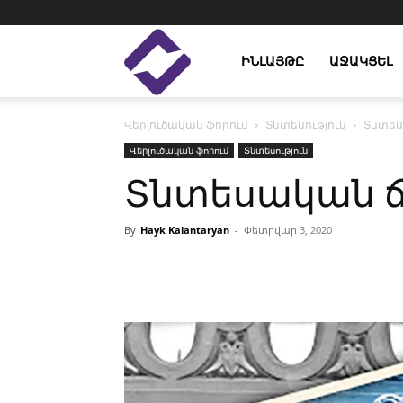
Enlight
ԻՆԼԱՅԹԸ
ԱՋԱԿՑԵԼ
Վերլուծական ֆորում
Տնտեսություն
Տնտես
Studies
Վերլուծական ֆորում
Տնտեսություն
Տնտեսական ճ
By
Hayk Kalantaryan
-
Փետրվար 3, 2020
Facebook
Linkedin