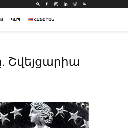
Ց
ԿԱՊ
ՀԱՅԵՐԵՆ
. Շվեյցարիա