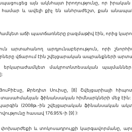
ապացուցեց այն ակնհայտ իրողությունը, որ իրակ
րի համար և ավելի քիչ են անհրաժեշտ, քան անա
մկետ աճի պատճառները բազմաթիվ էին, որից կարող
յուն արտահանող արդյունաբերություն, որի շնոր
երկրները վճարում էին շվեյցարական ապրանքների ար
ւն երկարաժամկետ մակրոտնտեսական պայմաններ`
:
ուԲիԷսը, Քրեդիտ Սուիսը, [8] Շվեյցարիայի հիպ
տասահմանյան ֆինանսական հիմնարկների մեջ էին: Շ
րգին (2008թ.-ին շվեյցարական ֆինանսական ակտիվու
ությունը հասավ 176.95%-ի [9] ):
 փոխարժեքի և տոկոսադրույքի կարգավորմանը, արտ