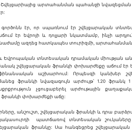
], ու Շվեյցարիայից արտահանման պահանջի նվազեցմա
ր:
րծոնն էր, որ սպառնում էր շվեյցարական տնտեսո
ում էր եվրոյի և դոլլարի նկատմամբ, ինչի արդյու
ճգնաժամը ազդեց հատկապես տուրիզմի, արտահանման
 և Եվրոպական տնտեսական դրամական միության անդ
մանակ շվեյցարական ֆրանկի փոխարժեքը աճում էր 
ինանսական աշխարհում: Որպեսզի կանխեր շվե
անեց ֆրանկի նվազագույն արժույթ՝ 1.20 ֆրանկ 1
քրքրություն չցուցաբերել արժութային քաղաքա
ր ֆրանկի փոխարժեքի աճը:
ները, անշուշտ, շվեյցարական ֆրանկի և դրա բարձ
ակասուրդի պատճառով տնտեսական շուկաները կ
վեյցարական ֆրանկը: Սա հանգեցրեց շվեյցարական