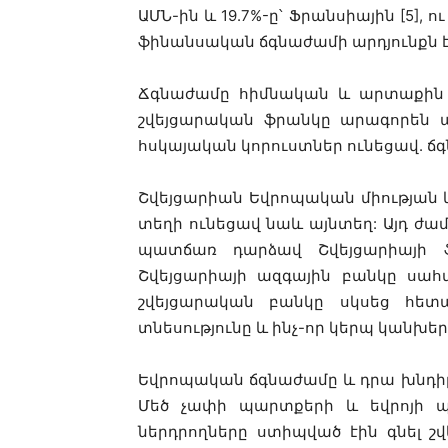
ԱՄՆ-ին և 19.7%-ը՝ Ֆրանսիային [5
ֆինանսական ճգնաժամի արդյունքն է
Ճգնաժամը հիմնական և արտաքին գո
շվեյցարական ֆրանկը արագորեն աճ
հսկայական կորուստներ ունեցավ. 
Շվեյցարիան Եվրոպական միության
տեղի ունեցավ նաև այնտեղ: Այդ ժա
պատճառ դարձավ Շվեյցարիայի ֆ
Շվեյցարիայի ազգային բանկը սահմ
շվեյցարական բանկը սկսեց հետա
տնեսությունը և ինչ-որ կերպ կանխե
Եվրոպական ճգնաժամը և դրա խնդիր
Մեծ չափի պարտքերի և եվրոյի պ
ներդրողները ստիպված էին գնել շ