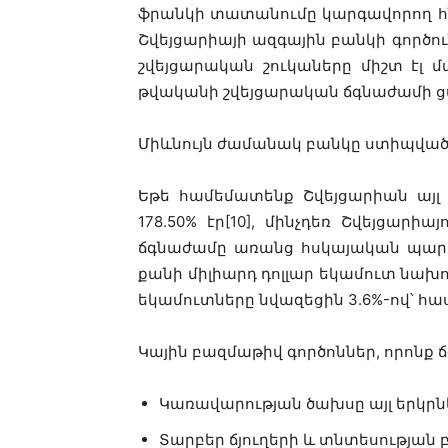
ֆրանկի տատանումը կարգավորող հնա
Շվեյցարիայի ազգային բանկի գործո
շվեյցարական շուկաները միշտ էլ 
թվականի շվեյցարական ճգնաժամի ց
Միևնույն ժամանակ բանկը ստիպված
Եթե համեմատենք Շվեյցարիան այլ
178.50% էր[10], մինչդեռ Շվեյցարի
ճգնաժամը առանց հսկայական պարտք
քանի միլիարդ դոլլար եկամուտ նախ
եկամուտները նվազեցին 3.6%-ով՝ հասն
Կային բազմաթիվ գործոններ, որոնք 
Կառավարության ծախսը այլ երկր
Տարբեր ճյուղերի և տնտեսության 