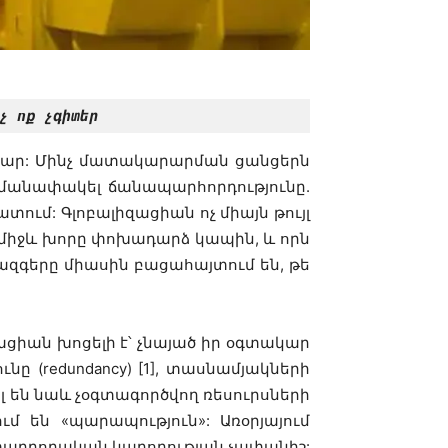
չ ոք չգիտեր
ամար: Մինչ մատակարարման ցանցերն
մանափակել ճանապարհորդությունը.
ւմ: Գլոբալիզացիան ոչ միայն թույլ
 միջև խորը փոխադարձ կապին, և որն
 ազգերը միասին բացահայտում են, թե
իզացիան խոցելի է՝ չնայած իր օգտակար
նը (redundancy) [1], տասնամյակների
 են նաև չօգտագործվող ռեսուրսների
ում են
«
պարապություն
»: Առօրյայում
տադրողական կարողության չափանիշ: