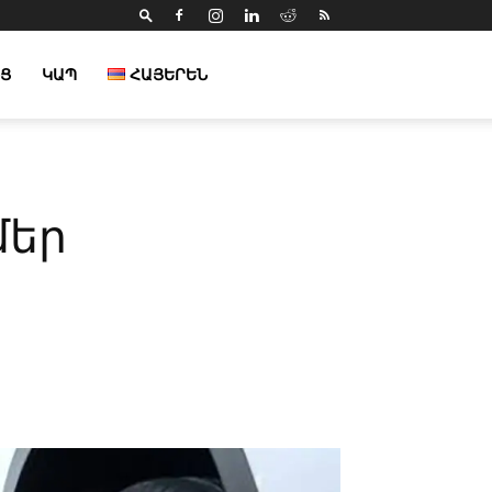
Ց
ԿԱՊ
ՀԱՅԵՐԵՆ
մեր