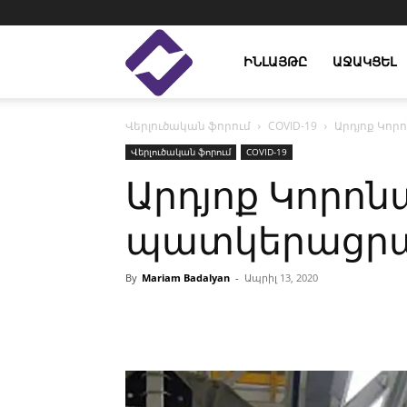
Enlight
ԻՆԼԱՅԹԸ
ԱՋԱԿՑԵԼ
Վերլուծական ֆորում
COVID-19
Արդյոք Կոր
Studies
Վերլուծական ֆորում
COVID-19
Արդյոք Կորոն
պատկերացրած
By
Mariam Badalyan
-
Ապրիլ 13, 2020
Facebook
Linkedin