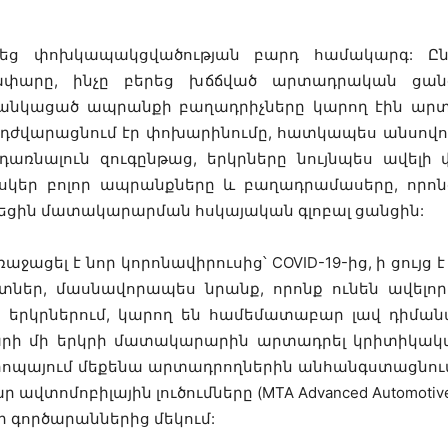
եց փոխկապակցվածության բարդ համակարգ: Ընկեր
փարը, ինչը բերեց խճճված արտադրական ցանցե
Ցանկացած ապրանքի բաղադրիչները կարող էին արտա
 դժվարացնում էր փոխարինումը, հատկապես անսովո
 դառնալուն զուգընթաց, երկրները նույնպես ավել
հսկեր բոլոր ապրանքները և բաղադրամասերը, որոնց
վեցին մատակարարման հսկայական գլոբալ ցանցին:
աջացել է նոր կորոնավիրուսից՝
COVID-19-ից, ի ցույ
որտներ, մասնավորապես նրանք, որոնք ունեն ավելո
երկրներում, կարող են համեմատաբար լավ դիմանա
արի մի երկրի մատակարարին արտադրել կրիտիկական
րոպայում մեքենա արտադրողներին անհանգստացնում
տոմոբիլային լուծումները (MTA Advanced Automotive 
 գործարաններից մեկում: