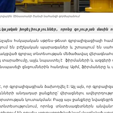
րվարին Չինաստանի Շանսի նահանգի գործարանում
ւկայական խոցելիություններ, որոնց գոյության մասին ո
 ինչպես հսկայական սթրես-թեստ գլոբալիզացիայի հ
ակում են բժշկական պարագաներ և շտապում են սահ
ված գլոբալ տնտեսության մեծածավալ վերագնահատո
գ տարածումը, այլև նպաստել է ֆիրմաների և ազգերի
 անսպասելի ցնցումներին հանդեպ: Այժմ, ֆիրմաները և
, որ գլոբալիզացիան ձախողվել է: Այլ այն, որ գլոբալ
նների անդադար ջանքերը՝ վերացնելու ավելորդությու
րստության կուտակման: Բայց այս ջանքերը նվազեցրել
տնտեսությունում, որոնց տնտեսագետներն անվան
դիտում են որպես չօգտագործված կամ վատնված ար