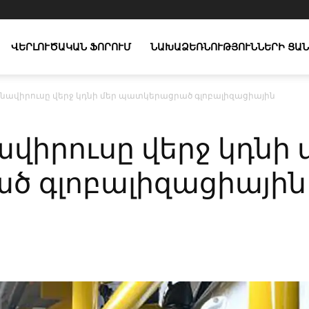
ՎԵՐԼՈՒԾԱԿԱՆ ՖՈՐՈՒՄ
ՆԱԽԱՁԵՌՆՈՒԹՅՈՒՆՆԵՐԻ ՑԱՆ
ոնավիրուսը վերջ կդնի մեր պատկերացրած գլոբալիզացիային
ավիրուսը վերջ կդնի 
 գլոբալիզացիային
X
Copy URL
Telegram
WhatsApp