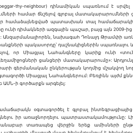
eggar-thy-neighbour) դինամիկան սպառնում է սրվ
երի համար ճնշելով գլոբալ մատակարարումների 
 էր համաձայնեցված պատասխան տալ համաճարակի
ունի դիմակների ազգային պաշար, բայց այն 2009-ից ի
ը: Անզարմանալիորեն, նախագահ Դոնալդ Թրամփի առ
անքների պակասորդը՝ դաշնակիցներին սպառնալու և
ելով, որ Միացյալ Նահանգները կարիք ունի «տո
 դեղամիջոցների ցանցերի մատակարարումը»: Արդյու
արի գերմանական ընկերության կողմից մշակվող ն
 օգտագործի Միացյալ Նահանգներում: Բեռլինն այժմ ք
ԱՄՆ-ի գործարքն արգելել:
ամաճարակն օգտագործել է գլոբալ ինտեգրացիայից
դնելու իր առաջնորդելու պատրաստակամությունը: Լ
անաբար տառապեց վերջին երեք ամիսների ընթա
ես աշխարհի մնացած մասը հիվանդանում է հիվանդությ