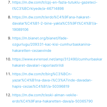
https://m.dw.com/tr/cpj-en-fazla-tutuklu-gazeteci-
t%C3%BCrkiyede/a-46714898
https://m.dw.com/tr/erdo%C4%9Fana-hakaret-
davalar%C4%B1-2-bine-yakla%C5%9Ft%C4%B1/a-
19089106
https://m.bianet.org/bianet/ifade-
ozgurlugu/209331-kac-kisi-cumhurbaskanina-
hakaretten-cezaevinde
https://www.evrensel.net/amp/312490/cumhurbaskanin
hakaret-davalari-raporlastirildi
https://m.dw.com/tr/birg%C3%BCn-
yazar%C4%B1na-dava-i%C3%A7inde-davadan-
hapis-cezas%C4%B1/a-50396819
https://m.dw.com/tr/eski-alman-vekile-
erdo%C4%9Fana-hakaretten-dava/a-50365790