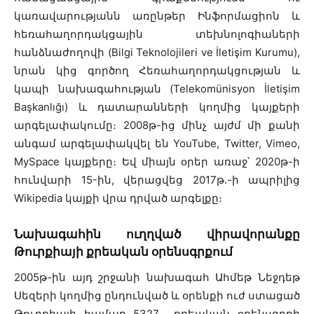
կառավարությանն առընթեր Ինֆորմացիոն և
հեռահաղորդակցային տեխնոլոգիաների
հանձնաժողովի (Bilgi Teknolojileri ve İletişim Kurumu),
նրան կից գործող Հեռահաղորդակցության և
կապի նախագահության (Telekomünisyon İletişim
Başkanlığı) և դատարանների կողմից կայքերի
արգելափակումը։ 2008թ-ից մինչ այժմ մի քանի
անգամ արգելափակվել են YouTube, Twitter, Vimeo,
MySpace կայքերը։ Եվ միայն օրեր առաջ՝ 2020թ-ի
հունվարի 15-ին, վերացվեց 2017թ․-ի ապրիլից
Wikipedia կայքի վրա դրված արգելքը։
Նախագահին ուղղված վիրավորանքը
Թուրքիայի քրեական օրենսգրքում
2005թ-ին այդ շրջանի նախագահ Ահմեթ Նեջդեթ
Սեզերի կողմից ընդունված և օրենքի ուժ ստացած
Թուրքիայի համար 5327 քրեական օրենսգրքի