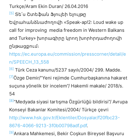
Turkçe/Aram Ekin Duran/ 26.04.2016
[5]
Տե՛ս Շտեֆան Ֆյուլեի ելույթը
Եվրահանձնաժողովի «Speak-ap!2: Loud wake up
call for improving media freedom in Western Balkans
and Turkey» խորագիրը կրող խորհրդաժողովի
ընթացքում։
https://ec.europa.eu/commission/presscorner/detail/e
n/SPEECH_13_558
[6]
Türk Ceza kanunu/5237 sayılı/2004/ 299. Madde.
[7]
Özge Demir/”Yeni rejimde Cumhurbaşkanına hakaret
suçuna yönelik bir incelem”/ Hakemli makale/ 2018/s.
54
[8]
“Medyada siyasi tartışma Özgürlüğü bildirisi”/ Avrupa
Konseyi Bakanlar Komitesi/2004/ Türkçe çevri
http://www.hsk.gov.tr/Eklentiler/Dosyalar/f20fbc23-
8676-4066-9213-3f0b00798adf.pdf
.
[9]
Ankara Mahkemesi, Bekir Coşkun Bireysel Başvuru