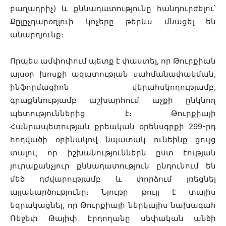
բաղադրիչ) և քննադատությունը հանդուրժելու՝
Քըլըչդարօղլուի կոչերը թերևս մնացել են
անարդյունք։
Որպես ամփոփում պետք է փաստել, որ Թուրքիան
այսօր խոսքի ազատության սահմանափակման,
ինֆորմացիոն վերահսկողությամբ,
գրաքննությամբ աշխարհում աչքի ընկնող
պետություններից է։ Թուրքիայի
Հանրապետության քրեական օրենսգրքի 299-րդ
հոդվածի օրինակով նպատակ ունեինք ցույց
տալու, որ իշխանություններն ըստ էության
յուրաքանչյուր քննադատություն ընդունում են
մեծ դժվարությամբ և փորձում լռեցնել
այլակարծությունը։ Նյութը թույլ է տալիս
եզրակացնել, որ Թուրքիայի ներկայիս նախագահ
Ռեջեփ Թայիփ Էրդողանը սեփական անձի