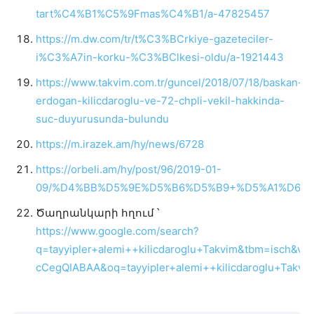
tart%C4%B1%C5%9Fmas%C4%B1/a-47825457
https://m.dw.com/tr/t%C3%BCrkiye-gazeteciler-
i%C3%A7in-korku-%C3%BClkesi-oldu/a-1921443
https://www.takvim.com.tr/guncel/2018/07/18/baskan-
erdogan-kilicdaroglu-ve-72-chpli-vekil-hakkinda-
suc-duyurusunda-bulundu
https://m.irazek.am/hy/news/6728
https://orbeli.am/hy/post/96/2019-01-
09/%D4%BB%D5%9E%D5%B6%D5%B9+%D5%A1%D6%
Ծաղրանկարի հղում ՝
https://www.google.com/search?
q=tayyipler+alemi++kilicdaroglu+Takvim&tbm=isch
cCegQIABAA&oq=tayyipler+alemi++kilicdaroglu+T