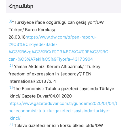
Հղումներ
[1]
“Türkiyede ifade özgürlüğü can çekişiyor”/DW
Türkçe/ Burcu Karakaş/
28.03.18
https://www.dw.com/tr/pen-raporu-
t%C3%BCrkiyede-ifade-
%C3%B6zg%C3%BCrl%C3%BC%C4%9F%C3%BC-
can-%C3%A7eki%C5%9Fiyor/a-43173904
[2]
Yaman Akdeniz, Kerem Altıparmak/ “Turkey:
freedom of expression in jeopardy”/ PEN
International/ 2018 /p. 4
[3]
The Economist: Tutuklu gazeteci sayısında Türkiye
ikinci/ Gazete Duvar/04.01.2020
https://www.gazeteduvar.com.tr/gundem/2020/01/04/t
he-economist-tutuklu-gazeteci-sayisinda-turkiye-
ikinci/
[4]
Tükiye gazeteciler için korku ülkesi oldu/DW