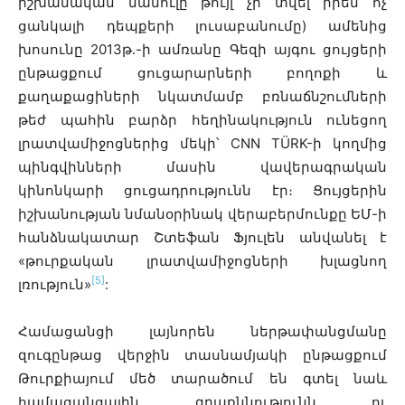
իշխանական մամուլը թույլ չի տվել իրեն ոչ
ցանկալի դեպքերի լուսաբանումը) ամենից
խոսունը 2013թ․-ի ամռանը Գեզի այգու ցույցերի
ընթացքում ցուցարարների բողոքի և
քաղաքացիների նկատմամբ բռնաճնշումների
թեժ պահին բարձր հեղինակություն ունեցող
լրատվամիջոցներից մեկի՝ CNN TÜRK-ի կողմից
պինգվինների մասին վավերագրական
կինոնկարի ցուցադրությունն էր։ Ցույցերին
իշխանության նմանօրինակ վերաբերմունքը ԵՄ-ի
հանձնակատար Շտեֆան Ֆյուլեն անվանել է
«թուրքական լրատվամիջոցների խլացնող
[5]
լռություն»
:
Համացանցի լայնորեն ներթափանցմանը
զուգընթաց վերջին տասնամյակի ընթացքում
Թուրքիայում մեծ տարածում են գտել նաև
համացանցային գրաքննությունն ու