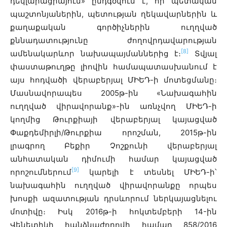
դեկլարացիայում» ընդգծվում է, որ պետական
պաշտոնյաներին, պետության ղեկավարներին և
քաղաքական գործիչներին ուղղված
քննադատությունը ժողովրդավարության
[8]
ամենակարևոր նախապայմաններից է։
Տվյալ
փաստաթուղթը լիովին համապատասխանում է
այս հոդվածի վերաբերյալ ՄԻԵԴ-ի մոտեցմանը։
Մասնավորապես 2005թ-ին «Նախագահին
ուղղված վիրավորանք»-ին առնչվող ՄԻԵԴ-ի
կողմից Թուրքիայի վերաբերյալ կայացված
Փաքդեմիրլի/Թուրքիա որոշման, 2015թ-ին
լրագրող Բեքիր Չոշքունի վերաբերյալ
անհատական դիմումի համար կայացված
[9]
որոշումներում
կարելի է տեսնել ՄԻԵԴ-ի՝
նախագահին ուղղված վիրավորանքը որպես
խոսքի ազատության դրսևորում ներկայացնելու
մոտիվը։ Իսկ 2016թ-ի հոկտեմբերի 14-ին
Վենետիկի հանձնաժողովի համար 858/2016