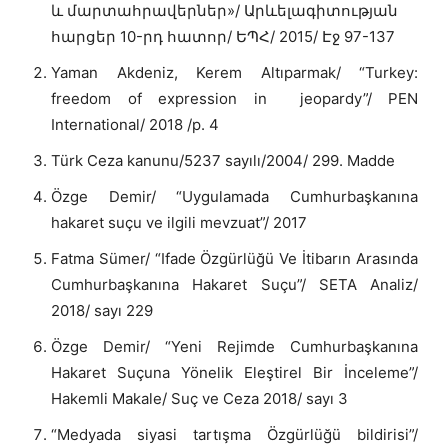
և մարտահրավերներ»/ Արևելագիտության
հարցեր 10-րդ հատոր/ ԵՊՀ/ 2015/ Էջ 97-137
Yaman Akdeniz, Kerem Altıparmak/ “Turkey:
freedom of expression in jeopardy”/ PEN
International/ 2018 /p. 4
Türk Ceza kanunu/5237 sayılı/2004/ 299. Madde
Özge Demir/ “Uygulamada Cumhurbaşkanına
hakaret suçu ve ilgili mevzuat”/ 2017
Fatma Sümer/ “Ifade Özgürlüğü Ve İtibarın Arasında
Cumhurbaşkanına Hakaret Suçu”/ SETA Analiz/
2018/ sayı 229
Özge Demir/ “Yeni Rejimde Cumhurbaşkanına
Hakaret Suçuna Yönelik Eleştirel Bir İnceleme”/
Hakemli Makale/ Suç ve Ceza 2018/ sayı 3
“Medyada siyasi tartışma Özgürlüğü bildirisi”/