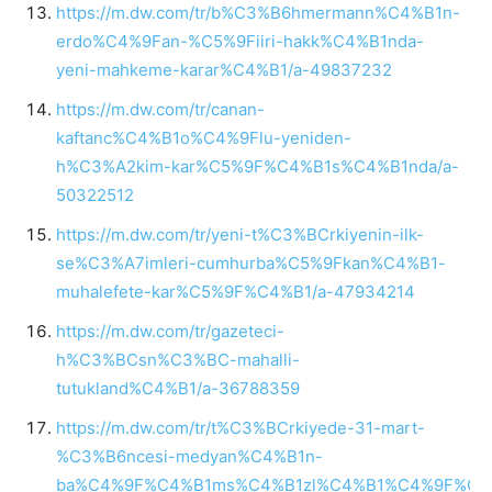
https://m.dw.com/tr/b%C3%B6hmermann%C4%B1n-
erdo%C4%9Fan-%C5%9Fiiri-hakk%C4%B1nda-
yeni-mahkeme-karar%C4%B1/a-49837232
https://m.dw.com/tr/canan-
kaftanc%C4%B1o%C4%9Flu-yeniden-
h%C3%A2kim-kar%C5%9F%C4%B1s%C4%B1nda/a-
50322512
https://m.dw.com/tr/yeni-t%C3%BCrkiyenin-ilk-
se%C3%A7imleri-cumhurba%C5%9Fkan%C4%B1-
muhalefete-kar%C5%9F%C4%B1/a-47934214
https://m.dw.com/tr/gazeteci-
h%C3%BCsn%C3%BC-mahalli-
tutukland%C4%B1/a-36788359
https://m.dw.com/tr/t%C3%BCrkiyede-31-mart-
%C3%B6ncesi-medyan%C4%B1n-
ba%C4%9F%C4%B1ms%C4%B1zl%C4%B1%C4%9F%C4