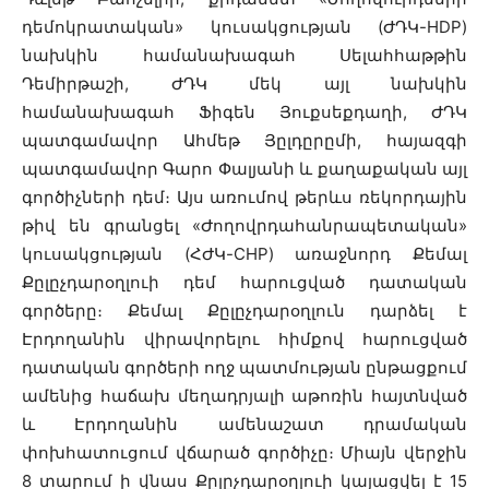
դեմոկրատական» կուսակցության (ԺԴԿ-HDP)
նախկին համանախագահ Սելահհաթթին
Դեմիրթաշի, ԺԴԿ մեկ այլ նախկին
համանախագահ Ֆիգեն Յուքսեքդաղի, ԺԴԿ
պատգամավոր Ահմեթ Յըլդըրըմի, հայազգի
պատգամավոր Գարո Փալյանի և քաղաքական այլ
գործիչների դեմ։ Այս առումով թերևս ռեկորդային
թիվ են գրանցել «Ժողովրդահանրապետական»
կուսակցության (ՀԺԿ-CHP) առաջնորդ Քեմալ
Քըլըչդարօղլուի դեմ հարուցված դատական
գործերը։ Քեմալ Քըլըչդարօղլուն դարձել է
Էրդողանին վիրավորելու հիմքով հարուցված
դատական գործերի ողջ պատմության ընթացքում
ամենից հաճախ մեղադրյալի աթոռին հայտնված
և Էրդողանին ամենաշատ դրամական
փոխհատուցում վճարած գործիչը։ Միայն վերջին
8 տարում ի վնաս Քըլըչդարօղլուի կայացվել է 15