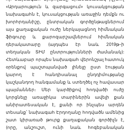
«Արդարություն և զարգացում» կուսակցության
նախագահն է, կուսակցության առաջին դեմքն ու
խորհրդանիշը, ընտրական գործընթացներում
այս քաղաքական ուժը ներկայացնող հիմնական
ֆիգուրը և քարոզարշավներում հիմնական
դերակատարը (այդպես էր նաև 2019թ-ի
տեղական ՏԻՄ ընտրությունների ժամանակ):
Հետևաբար որպես նախագահ վերոնշյալ հատուկ
օրենքով պաշտպանված լինելը ըստ էության
կարող է հանդիսանալ ընդդիմությանը
կաշկանդող հանգամանք և ստեղծել ոչ հավասար
պայմաններ։ Մեր կարծիքով հոդվածի ուժը
կորցնելը առաջիկա տարիներին ավելի քան
անիրատեսական է, քանի որ ինչպես արդեն
տեսանք՝ նախագահ Էրդողանը հոդվածն ամենից
շատ կիրառած թուրք քաղաքական գործիչն է,
(որը, անշուշտ, ունի նաև հոգեբանական