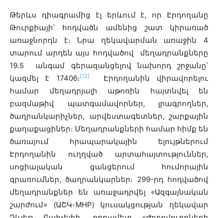
Թերևս դիագրամից էլ երևում է, որ Էրդողանը
Թուրքիայի՝ հոդվածն ամենից շատ կիրառած
առաջնորդն է։ Նրա ղեկավարման առաջին 4
տարում արդեն այս հոդվածով մեղադրանքները
19.5 անգամ գերազանցելով նախորդ շրջանը՝
[12]
կազմել է 17406։
Էրդողանին վիրավորելու
համար մեղադրյալի աթոռին հայտնվել են
բազմաթիվ պատգամավորներ, լրագրողներ,
ծաղրանկարիչներ, արվեստագետներ, շարքային
քաղաքացիներ։ Մեղադրանքների համար հիմք են
ծառայում հրապարակային ելույթներում
Էրդողանին ուղղված արտահայտություններ,
սոցիալական ցանցերում հումորային
գրառումներ, ծաղրանկարներ։ 299-րդ հոդվածով
մեղադրանքներ են առաջադրվել «Ազգայնական
շարժում» (ԱՇԿ-MHP) կուսակցության ղեկավար
Դևլեթ Բահչելիի, քրդամետ «Ժողովուրդների