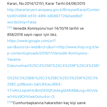
Kararı, No:2014/12151, Karar Tarihi:04/06/2015
http://kararlaryeni.anayasa.gov.tr/BireyselKarar/Conten
t/e9014968-b510-48f4-b80887726a1add8d?
wordsOnly=False
[10]
Venedik Komisyonu’nun 14/10/16 tarihli ve
858/2016 sayılı rapor için bkz.
https://www.google.com/url?
sa=t&source=web&rct=j&url=http://www.ihop.org.tr/w
p-content/uploads/2016/11/Venedik-Komisyonu-
Yasama-
Dokunulmazl%25C4%25B1%25C4%259F%25C4%25B1
-
G%25C3%25B6r%25C3%25BC%25C5%259F%25C3%
25BC.pdf&ved=2ahUKEwiJ89rE-
Y7nAhUJqIsKHUBmDE0QFjAAegQIARAB&usg=AOvVa
w1rhVz9CHVlwkOohu4or-l3
[11]
“Cumhurbaşkanına hakaretten kaç kişi sanık