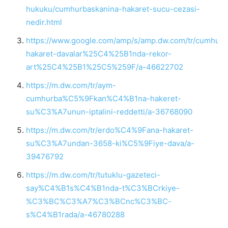
hukuku/cumhurbaskanina-hakaret-sucu-cezasi-
nedir.html
https://www.google.com/amp/s/amp.dw.com/tr/cumh
hakaret-davalar%25C4%25B1nda-rekor-
art%25C4%25B1%25C5%259F/a-46622702
https://m.dw.com/tr/aym-
cumhurba%C5%9Fkan%C4%B1na-hakeret-
su%C3%A7unun-iptalini-reddetti/a-36768090
https://m.dw.com/tr/erdo%C4%9Fana-hakaret-
su%C3%A7undan-3658-ki%C5%9Fiye-dava/a-
39476792
https://m.dw.com/tr/tutuklu-gazeteci-
say%C4%B1s%C4%B1nda-t%C3%BCrkiye-
%C3%BC%C3%A7%C3%BCnc%C3%BC-
s%C4%B1rada/a-46780288