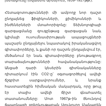
խտացումը (Սվանտե Արենիուս, 1859-1927թթ.):
Հետազոտությունների մի ամբողջ նոր դաշտ
ընդլայնեց ֆիզիկոսների, քիմիկոսների և
ինժեներների մտահորիզոնը: Տեխնոլոգիայի
զարգացմանը զուգընթաց զարգացան նաև
կլիմայի ուսումնասիրության ապացույցների
պաշարն ընդլայնելու նպատակով իրականացվող
գիտափորձերը, և քանի որ դաշտն ընդլայնվում էր,
մեծանում էր նաև գիտափորձերը բնութագրող
տարաձայնությունների հավանականությունը:
Անցած դարի կեսերին գիտնականները
դիտարկում էին CO
2
-ը՝ օգտագործելով ավելի
ճշգրիտ սարքավորումներ, և նրանք
հաստատեցին հիմնական մակարդակ, որը թույլ
էր տալիս ավելի ճիշտ գնահատել
տատանումները: Մոտ 1967թ-ին ծնունդով
ճապոնացի օդերևութաբան Սյուկուրո Մանաբեն