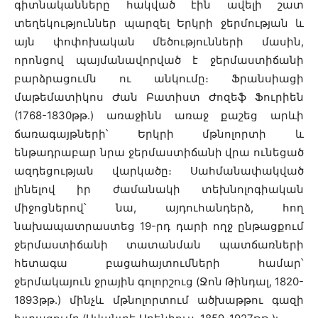
գիտնականները հակված էին ավելի շատ
տեղեկություններ պարզել Երկրի ջերմության և
այն փոփոխական մեծությունների մասին,
որոնցով պայմանավորված է ջերմաստիճանի
բարձրացումն ու անկումը։ Ֆրանսիացի
մաթեմատիկոս
Ժան Բատիստ Ժոզեֆ Ֆուրիեն
(1768-1830թթ.) առաջինն առաջ քաշեց արևի
ճառագայթների՝ Երկրի մթնոլորտի և
ենթադրաբար նրա ջերմաստիճանի վրա ունեցած
ազդեցության վարկածը։ Սահմանափակված
լինելով իր ժամանակի տեխնոլոգիական
միջոցներով՝ նա, այդուհանդերձ, հող
նախապատրաստեց 19-րդ դարի ողջ ընթացքում
ջերմաստիճանի տատանման պատճառների
հետագա բացահայտումների համար՝
ջերմակայուն ջրային գոլորշուց (Ջոն Թինդալ, 1820-
1893թթ.) մինչև մթնոլորտում ածխաթթու գազի