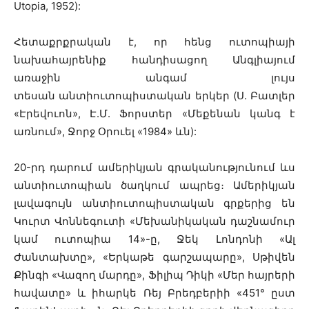
Utopia, 1952):
Հետաքրքրական է, որ հենց ուտոպիայի
նախահայրենիք հանդիսացող Անգլիայում
առաջին անգամ լույս
տեսան անտիուտոպիստական երկեր (Ս. Բատլեր
«Էրեվուոն», Է.Մ. Ֆորստեր «Մեքենան կանգ է
առնում», Ջորջ Օրուել «1984» ևն):
20-րդ դարում ամերիկյան գրականությունում ևս
անտիուտոպիան ծաղկում ապրեց։ Ամերիկյան
լավագույն անտիուտոպիստական գրքերից են
Կուրտ Վոննեգուտի «Մեխանիկական դաշնամուր
կամ ուտոպիա 14»-ը, Ջեկ Լոնդոնի «Ալ
Ժանտախտը», «Երկաթե գարշապարը», Սթիվեն
Քինգի «Վազող մարդը», Ֆիլիպ Դիկի «Մեր հայրերի
հավատը» և իհարկե Ռեյ Բրեդբերիի «451° ըստ