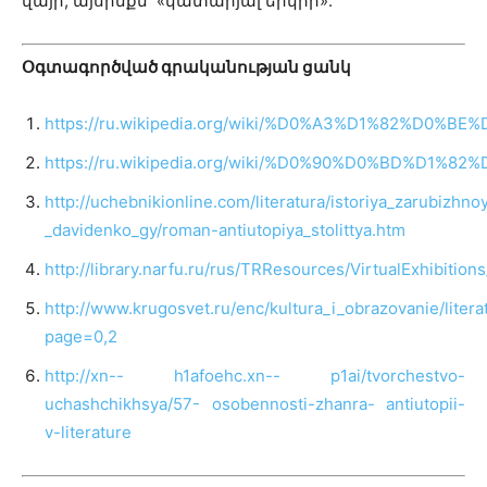
վայր, այսինքն՝ «կատարյալ երկիր»:
Օգտագործված գրականության ցանկ
https://ru.wikipedia.org/wiki/%D0%A3%D1%82%D0%
https://ru.wikipedia.org/wiki/%D0%90%D0%BD%D
http://uchebnikionline.com/literatura/istoriya_zarubizhnoyi
_davidenko_gy/roman-antiutopiya_stolittya.htm
http://library.narfu.ru/rus/TRResources/VirtualExhibition
http://www.krugosvet.ru/enc/kultura_i_obrazovanie/lit
page=0,2
http://xn-- h1afoehc.xn-- p1ai/tvorchestvo-
uchashchikhsya/57- osobennosti-zhanra- antiutopii-
v-literature