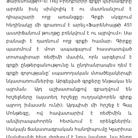
Ֆարենհայթի»-ն։ Ռեյ Բրեդբերիի գրքի վերնագիրը
արդեն իսկ սիմվոլիկ է ու մատնանշում է
դիպաշարի ողջ առանցքը։ Գրքի սկզբում
հեղինակը մի գրառում է արել․«Ֆարենհայթի 451
աստիճանում թուղթը բռնկվում է ու այրվում»։ Սա
բանալի է դառնում ողջ գրքի համար։ Գիրքը
պատմում է մոտ ապագայում հաստատված
տոտալիտար ռեժիմի մասին, որն արգելում է
գրքի ընթերցանությունը և ընդհանրապես դեմ է
գրքի գոյությանը՝ սպառողական մտածելակերպի
նկատառումներից։ Արգելված գրքերը ենթակա են
այրման։ Այդ աշխատանքով զբաղվում են
հրշեջները (այստեղ հրշեջը ուղղակիորեն գիրք
այրող իմաստն ունի)։ Այդպիսի մի հրշեջ է Գայ
Մոնթեգը, ով հավատարիմ է ռեժիմին և
անվերապահորեն հետևում է օրենքներին։
Սակայն ճակատագրական հանդիպումը Կլարիսա
Մակլելանի հետ փոխում է նրա կյանքը․ նա ինքը