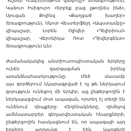
Դեշներ «Լաբիրինթում վազողը» (եռագրություն),
Կաձուո Իսիգուրո «Երբեք բաց չթողնես ինձ»,
Սյուզան Քոլինզ «Քաղցած խաղեր»
(եռագրություն), Սկոտ Վեստերֆելդ «Ապստամբը»
վիպաշար, Լորեն Օլիվեր «Դելիրիում»
վիպաշար, Վերոնիկա Ռոտ «Դիվերգենտ»
(եռագրություն) ևն):
Ժամանակակից անտիուտոպիստական երկերը
ունեն զարգացման իրենց
առանձնահատկությունը: Մեծ մասամբ
այս գործերում նկարագրված է ոչ թե ներկայում
գոյություն ունեցող մի երկիր, այլ ընթերցողին է
ներկայացվում մոտ ապագան, որտեղ էլ տեղի են
ունենում դեպքերը: Հեղինակները, դիմելով
ամենատարբեր գեղարվեստական հնարքների,
ընթերցողին հասկացնում են, որ ապագայի այդ
երկիրը արդյունք է հին կարգերի