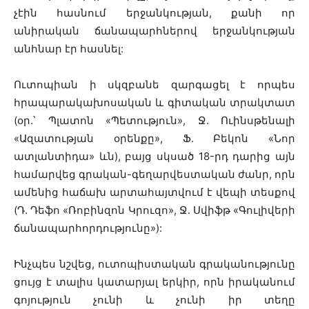
չէին հասնում երջանկության, քանի որ
անիրական ճանապարհներով երջանկության
անհնար էր հասնել:
Ուտոպիան ի սկզբանե զարգացել է որպես
հրապարակախոսական և գիտական տրակտատ
(օր.՝ Պլատոն «Պետություն», Ջ. Ուինսթենալի
«Ազատության օրենքը», Ֆ. Բեկոն «Նոր
ատլանտիդա» ևն), բայց սկսած 18-րդ դարից այն
համարվեց գրական-գեղարվեստական ժանր, որն
ամենից հաճախ արտահայտվում է վեպի տեսքով
(Դ. Դեֆո «Ռոբինզոն Կրուզո», Ջ. Սվիֆթ «Գուլիվերի
ճանապարհորդությունը»):
Ինչպես նշվեց, ուտոպիստական գրականությունը
ցույց է տալիս կատարյալ երկիր, որն իրականում
գոյություն չունի և չունի իր տեղը