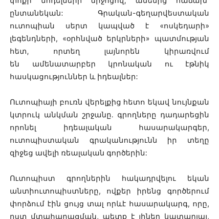
փոքր մոդելների միջոցով, ամենից հաճախ՝
ընտանեկան: Գրական-գեղարվեստական
ուտոպիան սերտ կապված է «ոսկեդարի»
լեգենդների, «օրհնված երկրների» պատմության
հետ, որտեղ լայնորեն կիրառվում
են ամենատարբեր կրոնական ու էթնիկ
հասկացություններ և իդեալներ:
Ուտոպիայի բուռն վերելքից հետո եկավ նույնքան
կտրուկ անկման շրջանը. գրողները դադարեցին
որոնել իդեալական հասարակարգեր,
ուտոպիստական գրականությունն իր տեղը
զիջեց ավելի ռեալական գործերին:
Ուտոպիստ գրողներին հակադրվելու եկան
անտիուտոպիստները, ովքեր իրենց գործերում
փորձում էին ցույց տալ որևէ հասարակարգ, որը,
ըստ մտահաղացման, պետք է լիներ կատարյալ,