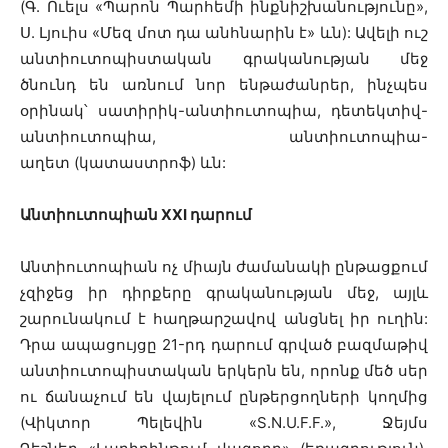
(Գ. Ուելս «Պարոն Պարհեմի ինքնիշխանությունը»,
Ս. Լյուիս «Մեզ մոտ դա անհնարին է» ևն): Ավելի ուշ
անտիուտոպիստական գրականության մեջ
ծնունդ են առնում նոր ենթաժանրեր, ինչպես
օրինակ՝ սատիրիկ-անտիուտոպիա, դետեկտիվ-
անտիուտոպիա, անտիուտոպիա-
աղետ (կատաստրոֆ) ևն:
Անտիուտոպիան XXI դարում
Անտիուտոպիան ոչ միայն ժամանակի ընթացքում
չզիջեց իր դիրքերը գրականության մեջ, այլև
շարունակում է հաղթարշավով անցնել իր ուղին:
Դրա ապացույցը 21-րդ դարում գրված բազմաթիվ
անտիուտոպիստական երկերն են, որոնք մեծ սեր
ու ճանաչում են վայելում ընթերցողների կողմից
(Վիկտոր Պելեվին «S.N.U.F.F.», Ջեյմս