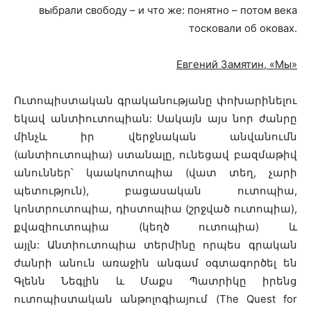
выбрали свободу – и что же: понятно – потом века
тосковали об оковах.
Евгений Замятин, «Мы»
Ուտոպիստական գրականությանը փոխարինելու
եկավ անտիուտոպիան: Սակայն այս նոր ժանրը
մինչև իր վերջնական անվանումն
(անտիուտոպիա) ստանալը, ունեցավ բազմաթիվ
անուններ՝ կաակոտոպիա (վատ տեղ, չարի
պետություն), բացասական ուտոպիա,
կոնտրուտոպիա, դիստոպիա (շրջված ուտոպիա),
քվազիուտոպիա (կեղծ ուտոպիա) և
այլն: Անտիուտոպիա տերմինը որպես գրական
ժանրի անուն առաջին անգամ օգտագործել են
Գլենն Նեգլին և Մաքս Պատրիկը իրենց
ուտոպիստական անթոլոգիայում (The Quest for