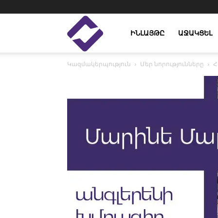
Enlight
ԻՆԼԱՅԹԸ
ԱՋԱԿՑԵԼ
Կազմակերպություն
Մեր նորությունները
Հ
Studies