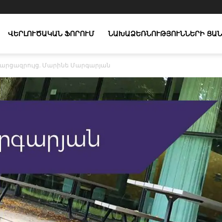
ՎԵՐԼՈՒԾԱԿԱՆ ՖՈՐՈՒՄ
ՆԱԽԱՁԵՌՆՈՒԹՅՈՒՆՆԵՐԻ ՑԱՆ
արցազրույց. Մարինե Մարգարյան