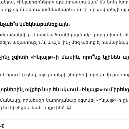
չելով, «ինլայթցիները» պատրաստակամ են եղել խորհո
ողջ ոգին թերևս ամենակարևորն էր, որ սովորեցի այ
ինչպե՞ս կմեկնաբանեք այն։
«համարձակվի՛ր մտածել» ձևակերպմամբ կարգախոսն ին
ելու ազատություն, և այն, ինչ մեզ պետք է, համարձակո
ինչ չգիտի «Ինլայթ»-ի մասին, որո՞նք կլինեն 
որում. ի դեպ, այս բառերի շնորհիվ արդեն մի քանիսը 
րներին, ովքեր նոր են սկսում «Ինլայթ»-ում իրենց
մանակը, որպեսզի կարողանաք օգտվել «Ինլայթ»-ի ըն
լ եմ հիշեցնել նաև ինքս ինձ:
😉
նը