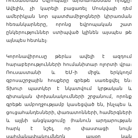
Ռուսաստան Եվրոպայի արտահանման հիմքը։
Ավելին, չի կարելի բացառել Մոսկվայի դեմ
ամերիկյան նոր պատժամիջոցների կիրառման
հեռանկարները, որոնց եվրոպական շատ
ընկերություններ ստիպված կլինեն այսպես թե
այնպես հետևել։
Կորոնավիրուսը թերևս ավելի է ազդում
հարաբերությունների հումանիտար ոլորտի վրա։
Ռուսաստանի և ԵՄ-ի միջև երկկողմ
զբոսաշրջային հոսքերը գրեթե սառեցվել են։
Տխուր պատկեր է նկատվում կրթական և
գիտական փոխանակումների շրջանում, որոնք
գրեթե ամբողջությամբ կասեցված են, ինչպես և
ցուցահանդեսների, փառատոնների, համերգների
և այլնի անցկացումը (հանուն արդարության
հարկ է նշել, որ փաստացի նույն
սահմանափակումներն այսօր կան