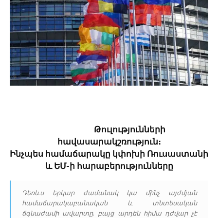
Թուլությունների
հավասարակշռություն։
Ինչպես համաճարակը կփոխի Ռուսաստանի
և ԵՄ-ի հարաբերությունները
Դեռևս երկար ժամանակ կա մինչ այժմյան
համաճարակաբանական և տնտեսական
ճգնաժամի ավարտը, բայց արդեն հիմա դժվար չէ