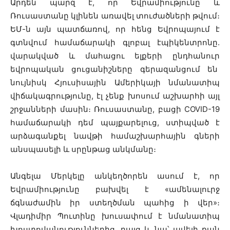
Արդեն պարզ է, որ Եվրամիությունը և
Ռուսաստանը կլինեն առավել տուժածների թվում։
ԵՄ-ն այն պատճառով, որ հենց Եվրոպայում է
գտնվում համաճարակի գլոբալ էպիկենտրոնը.
վարակված և մահացու ելքերի ընդհանուր
եվրոպական ցուցանիշները գերազանցում են
նույնիսկ Հյուսիսային Ամերիկայի նմանատիպ
վիճակագրությունը, էլ չենք խոսում աշխարհի այլ
շրջանների մասին։ Ռուսաստանը, բացի COVID-19
համաճարակի դեմ պայքարելուց, ստիպված է
արձագանքել նավթի համաշխարհային գների
անսպասելի և սրընթաց անկմանը։
Անգելա Մերկելը անկեղծորեն ասում է, որ
Եվրամիությունը բախվել է «ամենալուրջ
ճգնաժամին իր ստեղծման պահից ի վեր»։
Վլադիմիր Պուտինը խուսափում է նմանատիպ
խոստովանություններից, բայց և նա՝ ավելի քան