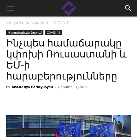
Վերլուծական ֆորում
COVID-19
Վերլուծական ֆորում
COVID-19
Ինչպես համաճարակը
կփոխի Ռուսաստանի և
ԵՄ-ի
հարաբերությունները
By
Anastasiya Harutyunyan
-
Օգոստոս 1, 2020
Facebook
Linkedin
X
Copy