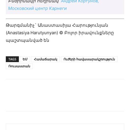
Բնօրինակի հեղինակ՝
Андрей Кортунов,
Московский центр Карнеги
Թարգմանիչ` Անաստասիյա Հարությունյան
(Anastasiya Harutyunyan) © Բոլոր իրավունքները
պաշտպանված են
TAGS
ԵՄ
Համաճարակ
Ուժերի հավասարակշռություն
Ռուսաստան