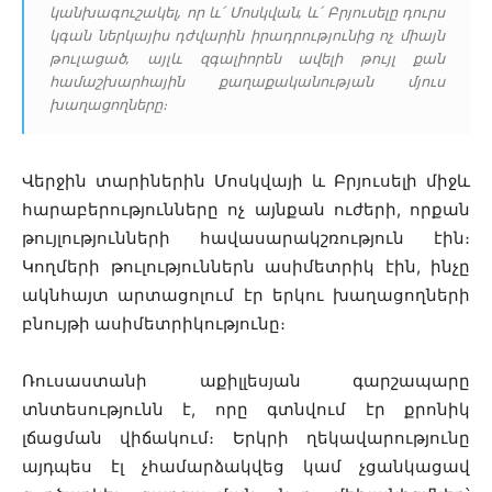
կանխագուշակել, որ և՛ Մոսկվան, և՛ Բրյուսելը դուրս
կգան ներկայիս դժվարին իրադրությունից ոչ միայն
թուլացած, այլև զգալիորեն ավելի թույլ քան
համաշխարհային քաղաքականության մյուս
խաղացողները։
Վերջին տարիներին Մոսկվայի և Բրյուսելի միջև
հարաբերությունները ոչ այնքան ուժերի, որքան
թույլությունների հավասարակշռություն էին։
Կողմերի թուլություններն ասիմետրիկ էին, ինչը
ակնհայտ արտացոլում էր երկու խաղացողների
բնույթի ասիմետրիկությունը։
Ռուսաստանի աքիլլեսյան գարշապարը
տնտեսությունն է, որը գտնվում էր քրոնիկ
լճացման վիճակում։ Երկրի ղեկավարությունը
այդպես էլ չհամարձակվեց կամ չցանկացավ