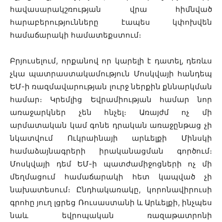
հավասարակշռության վրա հիմնված
հարաբերությունները էապես կփոխվեն
համաճարակի համատեքստում։
Բրյուսելում, որքանով որ կարելի է դատել, դեռևս
չկա պատրաստակամություն Մոսկվայի հանդեպ
ԵՄ-ի ռազմավարության լուրջ ներքին քննարկման
համար։ Կրեմլից Եվրամիության համար նոր
առաջարկներ չեն հնչել։ Առայժմ ոչ մի
արմատական կամ գոնե դրական առաջընթաց չի
նկատվում Ուկրաինայի արևելքի Մինսկի
համաձայնագրերի իրականացման գործում։
Մոսկվայի դեմ ԵՄ-ի պատժամիջոցների ոչ մի
մեղմացում համաճարակի հետ կապված չի
նախատեսում։ Ընդհակառակը, կորոնավիրուսի
գրոհը յուղ լցրեց Ռուսաստանի և Արևելքի, ինչպես
նաև եվրոպական ռազաթատրոնի