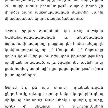
20 տարի առաջ իշխանության գալուց հետո չի
փորձել բարդ պաշտպանական մարտեր վարել
միաժամանակ երկու ռազմաճակատում։
Դեռևս երկար ժամանակ կա մինչ այժմյան
համաճարակաբանական և տնտեսական
ճգնաժամի ավարտը, բայց արդեն հիմա դժվար չէ
կանխագուշակել, որ և՛ Մոսկվան, և՛ Բրյուսելը
դուրս կգան ներկայիս դժվարին իրադրությունից
ոչ միայն թուլացած, այլև զգալիորեն ավելի թույլ
քան համաշխարհային քաղաքականության մյուս
խաղացողները։
Թվում էր, թե այս տխուր իրականության
ընդունումը պետք է դրդեր երկու կողմերին գնալ
միմյանց ընդառաջ։ Բայց ներկա պահին, ցավոք,
ոչինչ չի վկայում, որ թուլությունների