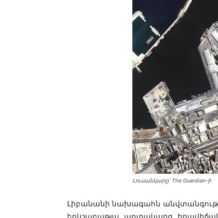
Լուսանկարը՝ The Guardian-ի
Լիբանանի նախագահն անվտանգության
երկշաբաթյա արտակարգ իրավիճակ: