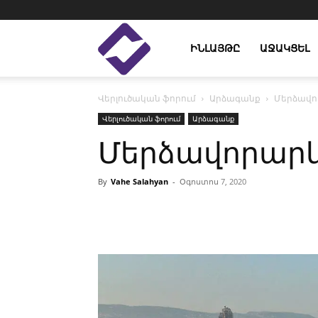
Enlight
ԻՆԼԱՅԹԸ
ԱՋԱԿՑԵԼ
Վերլուծական ֆորում
Արձագանք
Մերձավո
Studies
Վերլուծական ֆորում
Արձագանք
Մերձավորարև
By
Vahe Salahyan
-
Օգոստոս 7, 2020
Facebook
Linkedin