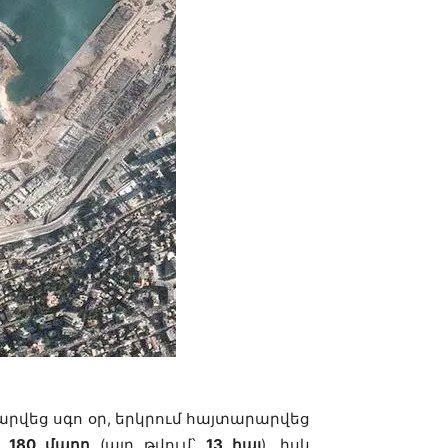
րվեց սգո օր, երկրում հայտարարվեց
է
180 մարդ
(այդ թվում՝
13 հայ
), իսկ