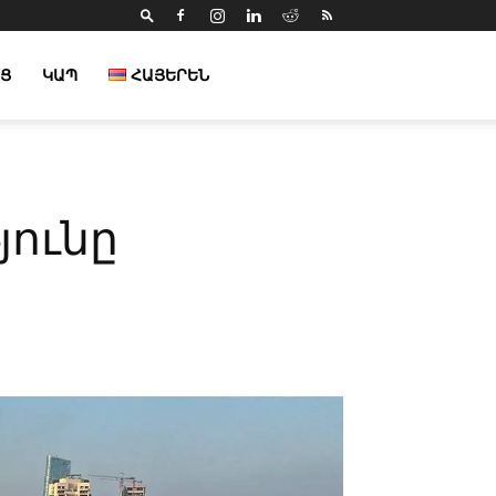
Ց
ԿԱՊ
ՀԱՅԵՐԵՆ
յունը