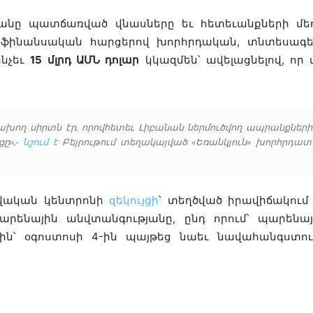
յանը պատճառված վնասները եւ հետեւանքների մե
 ֆինանսական հարցերով խորհրդական, տնտեսագետ
ինչեւ
15 մլրդ ԱՄՆ դոլար
կկազմեն՝ ավելացնելով, որ
աբախող սիրտն էր, որովհետեւ Լիբանան ներմուծվող ապրանքներ
ը»,-
նշում է
Բեյրութում տեղակայված «Եռանկյուն» խորհրդա
տվական կենտրոնի
զեկույցի
՝
տեղծված իրավիճակում 
արենային անվտանգությանը, ընդ որում՝ պարեն
ելին՝ օգոստոսի 4-ին պայթեց նաեւ նավահանգս