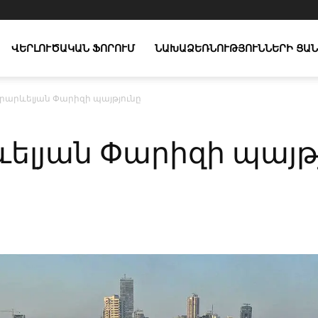
ՎԵՐԼՈՒԾԱԿԱՆ ՖՈՐՈՒՄ
ՆԱԽԱՁԵՌՆՈՒԹՅՈՒՆՆԵՐԻ ՑԱՆ
րարևելյան Փարիզի պայթյունը
ելյան Փարիզի պայթ
X
Copy URL
Telegram
WhatsApp