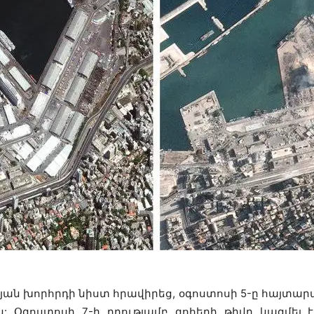
 խորհրդի նիստ հրավիրեց, օգոստոսի 5-ը հայտարա
 Օգոստոսի 7-ի դրությամբ զոհերի թիվը կազմել 