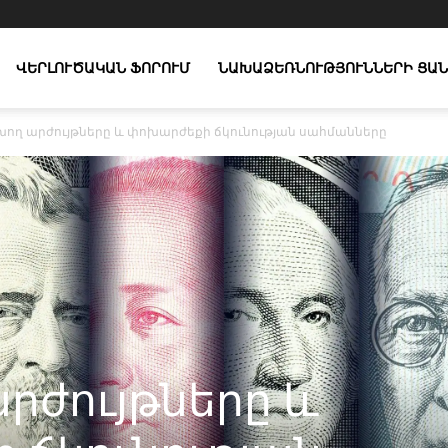
ՎԵՐԼՈՒԾԱԿԱՆ ՖՈՐՈՒՄ
ՆԱԽԱՁԵՌՆՈՒԹՅՈՒՆՆԵՐԻ ՑԱՆ
խող արժույթները և փոխարժեքի ճկունության սահմանները
րժույթները և