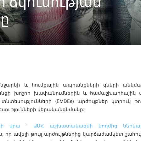
 ճկունության
ը
Linkedin
X
Copy URL
Telegram
նջարկի և հումքային ապրանքների գների անկմ
նցի խոշոր խափանումներին և համաշխարհային ա
տեսությունների (EMDEs) արժույթներ կտրուկ թու
սությունների վերականգնմանը:
յի վրա
՝
ԱՄՀ աշխատակազմի կողմից ներկայ
ս, որ ավելի թույլ արժույթներից կարճաժամկետ շահո