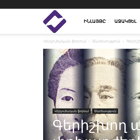
Enlight
ԻՆԼԱՅԹԸ
ԱՋԱԿՑԵԼ
Վերլուծական ֆորում
Տնտեսություն
Գերիշ
Studies
Վերլուծական ֆորում
Տնտեսություն
Գերիշխող ա