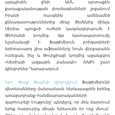
այդպիսին լինի: ԱՄՆ արտաքին
քաղաքականության փորձագետների շրջանում
Իրանի հասցեին ամենամեծ
քննադատություններից մեկը Յեմենից մինչև
Սիրիա պրոքսի ուժերի կազմակերպումն է
Թեհրանի
կողմից:
Այս դատապարտումը
նշանակալի է: Ֆաթիմիյուն բրիգադների
երիտասարդ շիա աֆղանները նույն վերջաբանն
ունեցան, ինչ և Թուրքիայի կողմից աջակցվող
«Սիրիայի ազգային բանակի» (ՍԱԲ) շատ
զինվորներ Ղարաբաղում:
Նյու Յորք Թայմսի զեկույցում
Ֆաթիմիյունի
վետերանները մանրամասն ներկայացրին իրենց
առաջադրանք-հանձնարարականների
զարհուրելի էությունը՝ պնդելով, որ մեկ մարտում
երեք հարյուրից միայն երեսունն էր ողջ մնում: