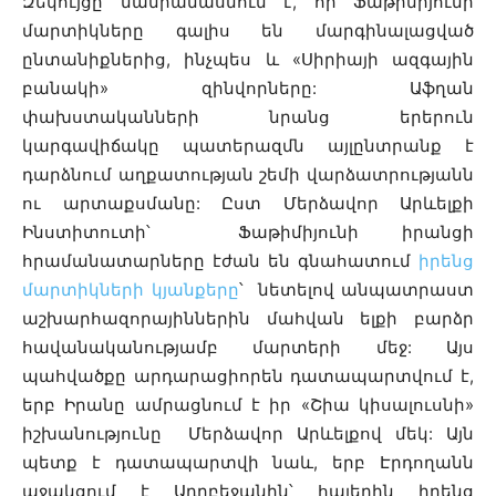
Զեկույցը մանրամասնում է, որ Ֆաթիմիյունի
մարտիկները գալիս են մարգինալացված
ընտանիքներից, ինչպես և «Սիրիայի ազգային
բանակի» զինվորները: Աֆղան
փախստականների նրանց երերուն
կարգավիճակը պատերազմն այլընտրանք է
դարձնում աղքատության շեմի վարձատրությանն
ու արտաքսմանը: Ըստ Մերձավոր Արևելքի
Ինստիտուտի՝
Ֆաթիմիյունի իրանցի
հրամանատարները էժան են գնահատում
իրենց
մարտիկների կյանքերը
՝ նետելով անպատրաստ
աշխարհազորայիններին մահվան ելքի բարձր
հավանականությամբ մարտերի մեջ: Այս
պահվածքը արդարացիորեն դատապարտվում է,
երբ Իրանը ամրացնում է իր
«
Շիա կիսալուսնի
»
իշխանությունը
Մերձավոր Արևելքով մեկ: Այն
պետք է դատապարտվի նաև, երբ Էրդողանն
աջակցում է Ադրբեջանին՝ հայերին իրենց