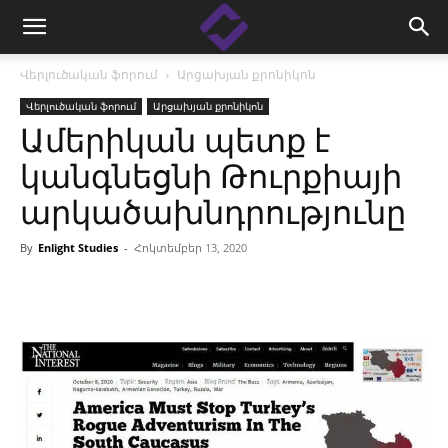
Վերլուծական ֆորում
Արցախյան քրոնիկոն
Վերլուծական ֆորում
Արցախյան քրոնիկոն
Ամերիկան պետք է
կանգնեցնի Թուրքիայի
արկածախնդրությունը
By
Enlight Studies
-
Հոկտեմբեր 13, 2020
Facebook
Linkedin
X
Copy