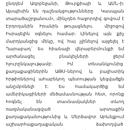
ընդդեմ Ադրբեջանի, Թուրքիայի և ԱՄՆ-ի:
Այսպիսին են դաշնակցությունները Կասպյան
տարածաշրջանում
»
, մինչդեռ հաջորդիվ գովում է
Էրդողանին Իրանին թուլացնելու միջոցով
Իսրայելին օգնելու համար: Լինելով այն քիչ
մարդկանցից մեկը, ով հայ չլինելով այցելել է
Ղարաբաղ` ես հիանալի վերաբերմունքի եմ
արժանացել բնակիչների ջերմ
հյուրընկալությամբ: Իմ տեսանկյունից
քաղաքացիներին ԱԹՍ-ներով և բալիստիկ
հրթիռներով ահաբեկող պետության կեցվածքն
անըմբռնելի է: Ես համակարծիք եմ
ամերիկացիների մեծամասնության հետ, որոնք
հոգնել են տասնամյակներ տևող
ռազմականացված արտաքին
քաղաքականությունից և Մերձավոր Արևելքում
աշխարհաքաղաքական ձախողված