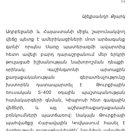
Ալեքսանդր Քլարկ
Ադրբեջանի և Հայաստանի միջև շարունակվող
վեճը պետք է ամերիկացիների մոտ արձագանք
գտնի՝ որպես Սառը պատերազմի ավարտից
հետո ավելի բարդ դարաշրջանում մեր երկրի
թուլացած իշխանության նախորոշման դեպքի
օրինակ: Վաշինգտոնի արտաքին
քաղաքականության գերատեսչությունը
խստորեն դատապարտել է Թուրքիային
ռուսական S-400 օդային պաշտպանության
համակարգերի գնման, Կիպրոսի հետ գազային
վեճերի, և այլ աշխարհաքաղաքական
բռնկումների պատճառով: Սակայն Թուրքիայի
պահվածքը Հարավային Կովկասում հասել է
լկտիության գագաթնակետին՝ նույնիսկ այնպիսի