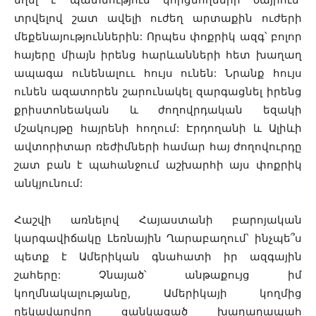
տրվելով շատ ավելի ուժեղ արտաքին ուժերի
մեքենայություններին: Որպես փոքրիկ ազգ՝ բոլոր
հայերը միայն իրենց հարևանների հետ խաղաղ
ապագա ունենալոււ հույս ունեն: Նրանք հույս
ունեն ազատորեն շարունակել զարգացնել իրենց
քրիստոնեական և ժողովրդական եզակի
մշակույթը հայրենի հողում: Էրդողանի և Ալիևի
ավտորիտար ռեժիմների համար հայ ժողովուրդը
շատ բան է պահանջում աշխարհի այս փոքրիկ
անկյունում:
Հաշվի առնելով Հայաստանի բարոյական
կարգավիճակը Լեռնային Ղարաբաղում՝ ինչպե՞ս
պետք է Ամերիկան գնահատի իր ազգային
շահերը: Չնայած՝ անթաքույց իմ
կողմնակալությանը, Ամերիկայի կողմից
ղեկավարվող ցանկացած խաղաղապահ