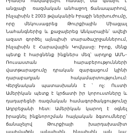
Իրանին հակազդելու համար, նա գնալու է
անցյալի ռազմական անհաջող ճանապարհով,
ինչպիսին է 2003 թվականին Իրաքի ներխուժումը,
որը մեկուսացրեց Թուրքիային Միացյալ
Նահանգներից և քաջալերեց Անկարային՝ ավելի
ազատ գործել այնպիսի տարածաշրջաններում,
ինչպիսին է Հարավային Կովկասը: Իրոք, մենք
պետք է հարցնենք ինքներս մեզ՝ արդյոք ԱՄՆ-
Ռուսաստան հարաբերությունների
վատթարացումը դրական զարգացում կլինի
ղարաբաղյան հակամարտությունում:
Վերջնական պատասխանն է ՝
ոչ: Ուստի
Ամերիկան պետք է կրճատի իր կորուստները և
դադարեցնի ռազմական համագործակցությունը
Ադրբեջանի հետ: Ամերիկան կարող է օգնել
իրացնել ինքնորոշման հայկական ձգտումները՝
ճանաչելով Թուրքիայի խարդախամիտ
պահվածքն այնպիսին, ինչպիսին այն կա: