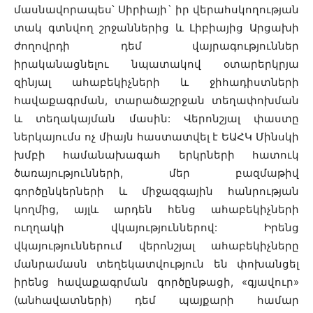
մասնավորապես՝ Սիրիայի` իր վերահսկողության
տակ գտնվող շրջաններից և Լիբիայից Արցախի
ժողովրդի դեմ վայրագություններ
իրականացնելու նպատակով օտարերկրյա
զինյալ ահաբեկիչների և ջիհադիստների
հավաքագրման, տարածաշրջան տեղափոխման
և տեղակայման մասին: Վերոնշյալ փաստը
ներկայումս ոչ միայն հաստատվել է ԵԱՀԿ Մինսկի
խմբի համանախագահ երկրների հատուկ
ծառայությունների, մեր բազմաթիվ
գործընկերների և միջազգային հանրության
կողմից, այլև արդեն հենց ահաբեկիչների
ուղղակի վկայություններով: Իրենց
վկայություններում վերոնշյալ ահաբեկիչները
մանրամասն տեղեկատվություն են փոխանցել
իրենց հավաքագրման գործընթացի, «գյավուր»
(անհավատների) դեմ պայքարի համար