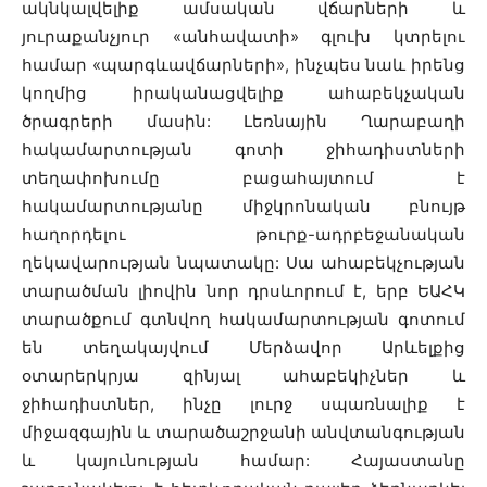
ակնկալվելիք ամսական վճարների և
յուրաքանչյուր «անհավատի» գլուխ կտրելու
համար «պարգևավճարների», ինչպես նաև իրենց
կողմից իրականացվելիք ահաբեկչական
ծրագրերի մասին: Լեռնային Ղարաբաղի
հակամարտության գոտի ջիհադիստների
տեղափոխումը բացահայտում է
հակամարտությանը միջկրոնական բնույթ
հաղորդելու թուրք-ադրբեջանական
ղեկավարության նպատակը: Սա ահաբեկչության
տարածման լիովին նոր դրսևորում է, երբ ԵԱՀԿ
տարածքում գտնվող հակամարտության գոտում
են տեղակայվում Մերձավոր Արևելքից
օտարերկրյա զինյալ ահաբեկիչներ և
ջիհադիստներ, ինչը լուրջ սպառնալիք է
միջազգային և տարածաշրջանի անվտանգության
և կայունության համար: Հայաստանը