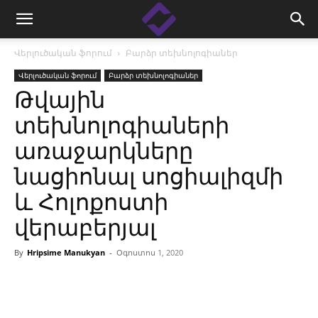
Վերլուծական ֆորում
Բարձր տեխնոլոգիաներ
Վերլուծական ֆորում
Բարձր տեխնոլոգիաներ
Թվային
տեխնոլոգիաների
առաջարկները
նացիոնալ սոցիալիզմի
և Հոլոքոստի
վերաբերյալ
By
Hripsime Manukyan
-
Օգոստոս 1, 2020
Facebook
Linkedin
X
Copy