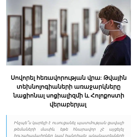
Սովորել հեռավորության վրա: Թվային
տեխնոլոգիաների առաջարկները
նացիոնալ սոցիալիզմի և Հոլոքոստի
վերաբերյալ
Ինչպե՞ս կարելի է ուսուցանել պատմության ցավալի
թեմաների մասին, եթե հնարավոր չէ այցելել
հուշահամալիրներ կամ հանդիպել ականատեսների