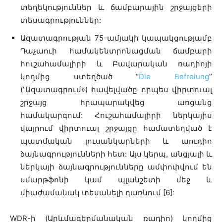
տեղեկություններ և ճամբարային շրջայցերի
տեսագրություններ:
Ազատագրության 75-ամյակի կապակցությամբ
Դաչաուի համակենտրոնացման ճամբարի
հուշահամալիրի և Բավարական ռադիոյի
կողմից ստեղծած “
Die Befreiung
”
(ՙԱզատագրում») հավելվածը որպես վիրտուալ
շրջայց հրապարակվեց առցանց
համակարգում: Հուշահամալիրի ներկայիս
վայրում վիրտուալ շրջայցը համատեղված է
պատմական լուսանկարների և աուդիո
ձայնագրությունների հետ: Այս կերպ, անցյալի և
ներկայի ձայնագրությունները ամփոփվում են
սմարթֆոնի կամ պլանշետի մեջ և
միաժամանակ տեսանելի դառնում [6]:
WDR-ի (Արևմագերմանական ռադիո) կողմից