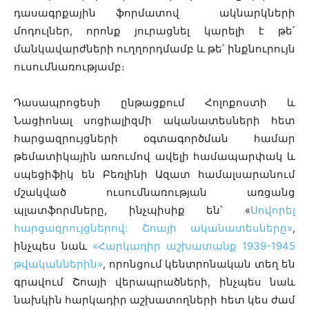
դասագրքային ֆորմատով ակնարկների
մոդուլներ, որոնք յուրացնել կարելի է թե՛
մանկավարժների ուղղորդմամբ և թե՛ ինքնուրույն
ուսումնառությամբ։
Դասապրոցեսի ընթացքում Հոլոքոստի և
Նացիոնալ սոցիալիզմի ականատեսների հետ
հարցազրույցների օգտագործման համար
թեմատիկային առումով ավելի համապարփակ և
սպեցիֆիկ են Բեռլինի Ազատ համալսարանում
մշակված ուսումնառության առցանց
պլատֆորմները, ինչպիսիք են՝
«
Սովորել
հարցազրույցներով: Շոայի ականատեսները»
,
ինչպես նաև
«Հարկադիր աշխատանք 1939-1945
թվականներին»
, որոնցում կենտրոնական տեղ են
գրավում Շոայի վերապրածների, ինչպես նաև
նախկին հարկադիր աշխատողների հետ կես ժամ