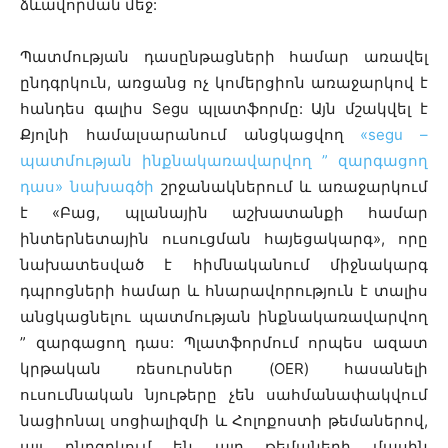
ձևավորման մեջ:
Պատմության դասընթացների համար առավել
ընդգրկուն, առցանց ոչ կոմերցիոն առաջարկով է
հանդես գալիս Segu պլատֆորմը: Այն մշակվել է
Քյոլնի համալսարանում անցկացվող
«segu –
պատմության ինքնակառավարվող ” զարգացող
դաս» նախագծի
շրջանակներում և առաջարկում
է «Բաց, պլանային աշխատանքի համար
ինտերնետային ուսուցման հայեցակարգ», որը
նախատեսված է հիմնականում միջնակարգ
դպրոցների համար և հնարավորություն է տալիս
անցկացնելու պատմության ինքնակառավարվող
” զարգացող դաս: Պլատֆորմում որպես ազատ
կրթական ռեսուրսներ (OER) հասանելի
ուսումնական նյութերը չեն սահմանափակվում
նացիոնալ սոցիալիզմի և Հոլոքոստի թեմաներով,
այլ ընդգրկում են այդ թեմաների մասին