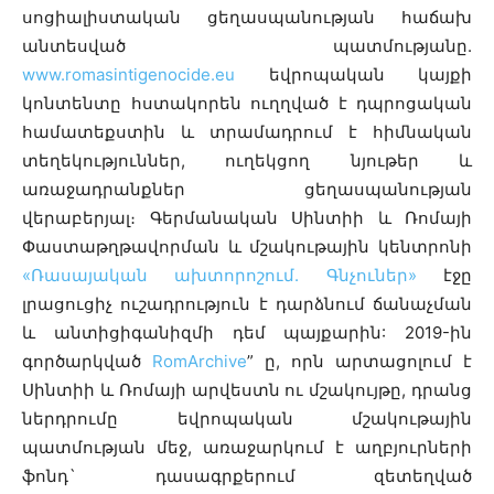
սոցիալիստական ​​ցեղասպանության հաճախ
անտեսված պատմությանը.
www.romasintigenocide.eu
եվրոպական կայքի
կոնտենտը հստակորեն ուղղված է դպրոցական
համատեքստին և տրամադրում է հիմնական
տեղեկություններ, ուղեկցող նյութեր և
առաջադրանքներ ցեղասպանության
վերաբերյալ։ Գերմանական Սինտիի և Ռոմայի
Փաստաթղթավորման և մշակութային կենտրոնի
«Ռասայական ախտորոշում. Գնչուներ»
էջը
լրացուցիչ ուշադրություն է դարձնում ճանաչման
և անտիցիգանիզմի դեմ պայքարին: 2019-ին
գործարկված
RomArchive
” ը, որն արտացոլում է
Սինտիի և Ռոմայի արվեստն ու մշակույթը, դրանց
ներդրումը եվրոպական մշակութային
պատմության մեջ, առաջարկում է աղբյուրների
ֆոնդ` դասագրքերում զետեղված