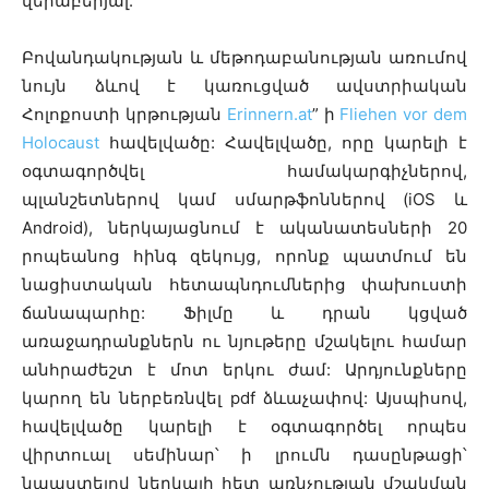
վերաբերյալ:
Բովանդակության և մեթոդաբանության առումով
նույն ձևով է կառուցված ավստրիական
Հոլոքոստի կրթության
Erinnern.at
” ի
Fliehen vor dem
Holocaust
հավելվածը: Հավելվածը, որը կարելի է
օգտագործվել համակարգիչներով,
պլանշետներով կամ սմարթֆոններով (iOS և
Android), ներկայացնում է ականատեսների 20
րոպեանոց հինգ զեկույց, որոնք պատմում են
նացիստական ​​հետապնդումներից փախուստի
ճանապարհը: Ֆիլմը և դրան կցված
առաջադրանքներն ու նյութերը մշակելու համար
անհրաժեշտ է մոտ երկու ժամ: Արդյունքները
կարող են ներբեռնվել pdf ձևաչափով: Այսպիսով,
հավելվածը կարելի է օգտագործել որպես
վիրտուալ սեմինար՝ ի լրումն դասընթացի՝
նպաստելով ներկայի հետ առնչության մշակման