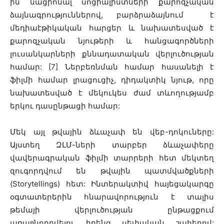
ին նացիոնալ սոցիալիստների քարոզչական
ձայնագրություններով, բարձրաձայնում է
մեդիաէթիկական հարցեր և նախատեսված է
քարոզչական նյութերի և հանցագործների
լուսանկարների քննադատական ​​վերլուծության
համար: [7] Ներբեռնման համար հասանելի է
ֆիլմի համար լրացուցիչ, դիդակտիկ նյութ, որը
նախատեսված է մեկուկես ժամ տևողությամբ
երկու դասընթացի համար:
Մեկ այլ թվային ձևաչափ են վեբ-դոկուները:
Այստեղ ԶԼՄ-ների տարբեր ձևաչափերը
վավերագրական ֆիլմի տարրերի հետ մեկտեղ
զուգորդվում են թվային պատմվածքների
(Storytellings) հետ: Ինտերակտիվ հայեցակարգը
օգտատերերին հնարավորություն է տալիս
թեմայի վերլուծության ընթացքում
առաջնորդվելու իրենց սեփական շահերով: