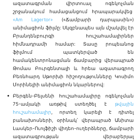
ազատագրման վիրտուալ ոգեկոչման
շրջանակում համացանցում հրապարակվեց
«Am Lagertor»
(«Ճամբարի դարպասին»)
անիմացիոն ֆիլմը: Սկզբնապես այն մշակվել էր
Բրանդենբուրգի հուշահամալիրներ
հիմնադրամի համար: Տասը րոպեանոց
ֆիլմում պատկերված են
համակենտրոնացման ճամբարից վերապրած
Թոմաս Բուրգենտալի և հրեա ազատագրող
Բեռնհարդ Սթորխի հիշողությունները Կոսիմո
Մորինելիի անիմացիոն նկարներով:
Բերգեն-Բելսենի հուշահամալիրը ոգեկոչման
75-ամյակի առթիվ ստեղծել է
թվային
հուշահամալիր
, որտեղ կարելի է դիտել
բանախոսների, օրինակ՝ վերապրած Անիտա
Լասկեր-Ուոլֆիշի վիդեո-ուղերձները, ճամբարի
ազատագրության վերաբերյալ