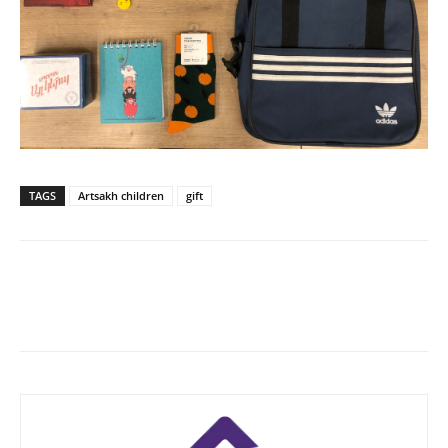
TAGS
Artsakh children
gift