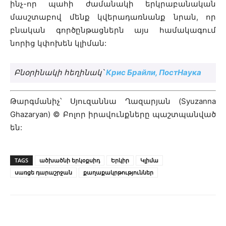
ինչ-որ պահի ժամանակի երկրաբանական
մասշտաբով մենք կվերադառնանք նրան, որ
բնական գործընթացներն այս համակագում
նորից կփոխեն կլիման:
Բնօրինակի հեղինակ՝
Крис Брайли, ПостНаука
Թարգմանիչ՝ Սյուզաննա Ղազարյան (Syuzanna
Ghazaryan)
© Բոլոր իրավունքները պաշտպանված
են:
TAGS
ածխածնի երկօքսիդ
Երկիր
Կլիմա
սառցե դարաշրջան
քաղաքակրթություններ