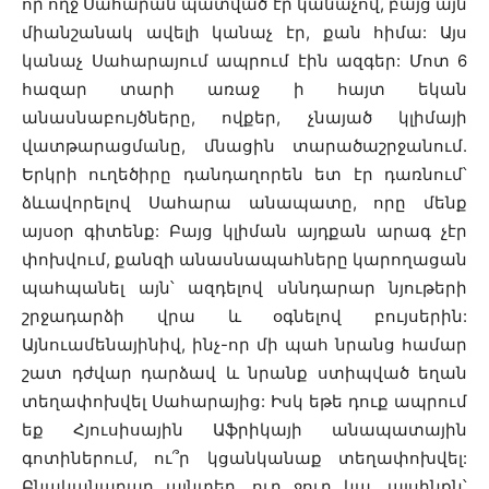
որ ողջ Սահարան պատված էր կանաչով, բայց այն
միանշանակ ավելի կանաչ էր, քան հիմա: Այս
կանաչ Սահարայում ապրում էին ազգեր: Մոտ 6
հազար տարի առաջ ի հայտ եկան
անասնաբույծները, ովքեր, չնայած կլիմայի
վատթարացմանը, մնացին տարածաշրջանում.
Երկրի ուղեծիրը դանդաղորեն ետ էր դառնում՝
ձևավորելով Սահարա անապատը, որը մենք
այսօր գիտենք: Բայց կլիման այդքան արագ չէր
փոխվում, քանզի անասնապահները կարողացան
պահպանել այն՝ ազդելով սննդարար նյութերի
շրջադարձի վրա և օգնելով բույսերին:
Այնուամենայինիվ, ինչ-որ մի պահ նրանց համար
շատ դժվար դարձավ և նրանք ստիպված եղան
տեղափոխվել Սահարայից: Իսկ եթե դուք ապրում
եք Հյուսիսային Աֆրիկայի անապատային
գոտիներում, ու՞ր կցանկանաք տեղափոխվել:
Բնականաբար այնտեղ, ուր ջուր կա, այսինքն՝