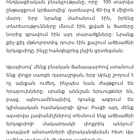
հնդկացիական բնակչությանը, որը 100 տարվա
ընթացքում կրճատվեց՝ դառնալով 60-ից 6 միլիոն
մարդ: Երբ նրանք մահանում էին, իրենց
տնտեսությունները մնում էին լքված և ծառերը
նորից գրավում էին այդ տարածքները: Նրանք
քիչ-քիչ մթնոլորտից դուրս էին քաշում ածխածնի
երկօքսիդը, ինչը հանգեցրեց չնչին ցրտեցման:
Այսպիսով՝ մենք բնական ճանապարհով ստանում
ենք փոքր սառցե դարաշրջան, երբ Արևը շողում է
ոչ այնքան ուժեղ, ինչպես նաև ժայթքում են
հրաբուխները. սրանք աննշան երևույթներ են,
բայց, այնուամենայնիվ, դրանք ազդում են
կլիմայական համակարգի վրա: Բացի այդ, մենք
այսօրվա չափանիշներով տեսնում ենք ածխածնի
երկօքսիդի մակարդակի փոքրիկ անկում՝
կապված անտառների վերականգնման հետ: Այս
ամենը տանում է մի փոքր սառեցման: