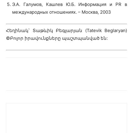
Э.А. Галумов, Кашлев Ю.Б. Информация и PR в
международных отношениях. – Москва, 2003
Հեղինակ՝ Տաթևիկ Բեգլարյան (Tatevik Beglaryan)
©Բոլոր իրավունքները պաշտպանված են: