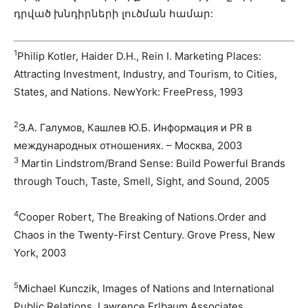
դրված խնդիրների լուծման համար:
1
Philip Kotler, Haider D.H., Rein I. Marketing Places:
Attracting Investment, Industry, and Tourism, to Cities,
States, and Nations. NewYork: FreePress, 1993
2
Э.А. Галумов, Кашлев Ю.Б. Информация и PR в
международных отношениях. – Москва, 2003
3
Martin Lindstrom/Brand Sense: Build Powerful Brands
through Touch, Taste, Smell, Sight, and Sound, 2005
4
Cooper Robert, The Breaking of Nations.Order and
Chaos in the Twenty-First Century. Grove Press, New
York, 2003
5
Michael Kunczik, Images of Nations and International
Public Relations. Lawrence Erlbaum Associates,