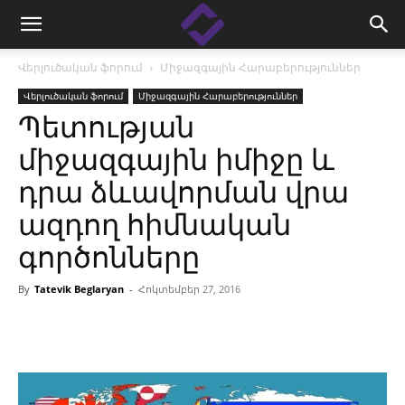
Վերլուծական ֆորում
Միջազգային Հարաբերություններ
Վերլուծական ֆորում
Միջազգային Հարաբերություններ
Պետության
միջազգային իմիջը և
դրա ձևավորման վրա
ազդող հիմնական
գործոնները
By
Tatevik Beglaryan
-
Հոկտեմբեր 27, 2016
Facebook
Linkedin
X
Copy