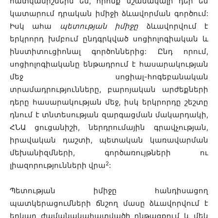
հատկանիշներն են, որոնք նշանակալի դեր են
կատարում դրական իմիջի ձևավորման գործում:
Իսկ ահա
պետության իմիջը
ձևավորվում է
երկրորդ խմբում ընդգրկված սոցիոլոգիական և
ինստիտուցիոնալ գործոններից: Ընդ որում,
սոցիոլոգիականը ենթադրում է հասարակության
մեջ սոցիալ-հոգեբանական
տրամադրությունները, բարոյական արժեքների
դերը հասարակության մեջ, իսկ երկրորդը շեշտը
դնում է տնտեսության զարգացման մակարդակի,
ՀՆԱ ցուցանիշի, ներդրումային գրավչության,
իրավական դաշտի, պետական կառավարման
մեխանիզմների, գործառույթների ու
2
լիազորությունների վրա
:
Պետության իմիջը հանդիսացող
պատկերացումների ճնշող մասը ձևավորվում է
երկար ժամանակահատվածի ընթացքում և մեկ