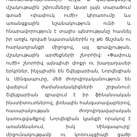
մշակութային շփումները: Այսօր լայն տարածում
գտած «փափուկ ուժի» կիրառումը ևս
առանցքային նշանակություն ունի և
հնարավորություն է տալիս պետությանը հասնել
իր առջև դրված նպատակներին ոչ թե ճնշման ու
հարկադրանքի միջոցով, այլ գրավչության,
մշակութային արժեքների շնորհիվ: «Փափուկ
ուժի» շնորհիվ այնպիսի փոքր ու խաղաղասեր
երկրներ, ինչպիսին են Շվեյցարիան, Նորվեգիան
և Սինգապուրը, մեծ ժողովրդականություն են
վայելում ժամանակակիցների շրջանում:
Շվեյցարիան գրավում է իր ֆինանսական
ինստիտուտներով, լեռնային հանգստավայրերով,
հասարակության ժողովրդավարական
կառուցվածքով: Նորվեգիան կյանքի որակով է
առանձնանում, իսկ Սինգապուրը՝
մրցունակությամբ ու կոռուպցիայի ցածր