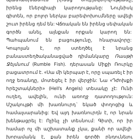
իրենց էներգիայի կարողությանը: Նույնիսկ
գիտեն, որ բոլոր ներկա բարեփոխումները ավելի
շուտ իրենց դեմ են: Վճռական են իրենց սեփական
գործն անել, այնքան որքան կարող են:
Պահպանում են բացությունը, հնարավորը:
Կոպոլան է, որ ստեղծել է նրանց
բանաստեղծականացված դիմանկարը
Ռասթի
Ջեյմսում
(Rumble Fish). դերասան Միքի Ռուրկը
բացատրում է. «Սա մի կերպար է, որը սպառել է իր
ողջ եռանդը, մոտեցել է իր վերջին: Նա «Դժոխքի
հրեշտակների» (Hell’s Angels) տեսակը չէ: Ունի
ուղեղ, ավելին, ունի առողջ դատողություն:
Մշակույթի մի խառնուրդ` եկած փողոցից և
համալսարանից: Եվ այդ խառնուրդն է, որ նրան
խենթացրել է: Ոչինչ չի տեսնում: Գիտի, որ իր
համար ոչ մի աշխատանք չկա, քանի որ ավելի
խորամանկ է, քան իրեն գործի ընդունելու