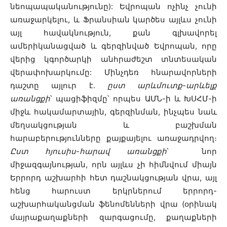
նեոպապականությունը): Եվրոպան ոչինչ չունի
առաջարկելու, և Ֆրանսիան կարծես այլևս չունի
այլ հավակնություն, քան գլխավորել
ամերիկանացված և գերզինված Եվրոպան, որը
վերից կգործարկի անհրաժեշտ տնտեսական
վերափոխարկումը: Մինչդեռ հնարավորների
դաշտը այլուր է.
ըստ արևմուտք-արևելք
առանցքի
՝ պացիֆիզմը՝ որպես ԱՄՆ-ի և ԽՍՀՄ-ի
միջև հակամարտային, գերզինման, ինչպես նաև
մեղսակցության և բաշխման
հարաբերությունները քայքայելու առաջադրվող։
Ըստ հյուսիս-հարավ առանցքի
՝ նոր
միջազգայնության, որն այլևս չի հիմնվում միայն
Երրորդ աշխարհի հետ դաշնակցության վրա, այլ
հենց հարուստ երկրներում երրորդ-
աշխարհականցման ֆենոմենների վրա (օրինակ
մայրաքաղաքների զարգացումը, քաղաքների