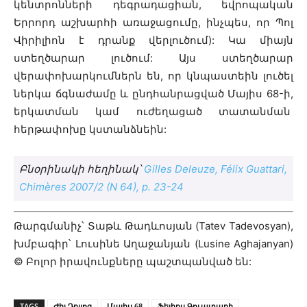
կենտրոնների դեգրադացիան, եվրոպական
Երրորդ աշխարհի առաջացումը, ինչպես, որ Պոլ
Վիրիլիոն է դրանք վերլուծում): Կա միայն
ստեղծարար լուծում: Այս ստեղծարար
վերափոխարկումներն են, որ կնպաստեին լուծել
ներկա ճգնաժամը և ընդհանրացված Մայիս 68-ի,
երկատման կամ ուժեղացած տատանման
հերթափոխը կստանձնեին:
Բնօրինակի հեղինակ՝
Gilles Deleuze, Félix Guattari,
Chimères 2007/2 (N 64), p. 23-24
Թարգմանիչ՝ Տաթև Թադևոսյան (Tatev Tadevosyan),
խմբագիր՝ Լուսինե Աղաջանյան (Lusine Aghajanyan)
© Բոլոր իրավունքները պաշտպանված են:
TAGS
Ժիլ Դըլյոզ
Մայիս 68
Ֆելիքս Գուատարի