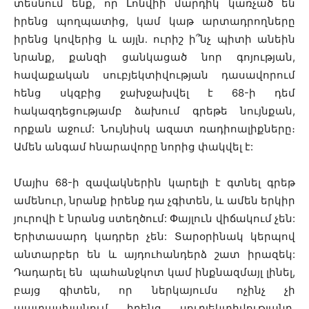
տեսնում ենք, որ Լոնվիի մարդիկ կառչած են
իրենց պողպատից, կամ կաթ արտադրողները
իրենց կովերից և այլն․ ուրիշ ի՞նչ պիտի անեին
նրանք, քանզի ցանկացած նոր գոյության,
հավաքական սուբյեկտիվության դասավորում
հենց սկզբից ջախջախվել է 68-ի դեմ
հակազդեցությամբ ձախում գրեթե նույնքան,
որքան աջում: Նույնիսկ ազատ ռադիոալիքները։
Ամեն անգամ հնարավորը նորից փակվել է:
Մայիս 68-ի զավակներին կարելի է գտնել գրեթ
ամենուր, նրանք իրենք դա չգիտեն, և ամեն երկիր
յուրովի է նրանց ստեղծում: Փայլուն վիճակում չեն:
Երիտասարդ կադրեր չեն: Տարօրինակ կերպով
անտարբեր են և այդուհանդերձ շատ իրազեկ:
Դադարել են պահանջկոտ կամ ինքնազմայլ լինել,
բայց գիտեն, որ ներկայումս ոչինչ չի
պատասխանում իրենց սուբյեկտիվությանը,