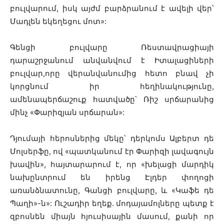
բուլվարում, իսկ այժմ բարձրանում է ավելի վեր՝
Մադլեն եկեղեցու մոտ»:
Գենցի բուլվարը Ռեստավրացիայի
դարաշրջանում անվանվում է Իտալացիների
բուլվար,որը վերանվանումից հետո բնավ չի
կորցնում իր հեղինակությունը,
ամենապերճաշուք հատվածը՝ Ռիշ սրճարանից
մինչ «Փարիզյան սրճարան»:
Դյումայի հերոսներից մեկը՝ դերկոմս Ալբերտ դե
Մոլսերֆը, ով «պատկանում էր Փարիզի լավագույն
խավին», հայտարարում է, որ «խելացի մարդիկ
նախընտրում են իրենց Էլդեր փողոցի
առանձնատունը, Գանցի բուլվարը, և «Կաֆե դե
Պաղի»-ն»: Ուշադիր եղեք. մոդայամոլները պետք է
զբոսնեն միայն հյուսիսային մասում, քանի որ