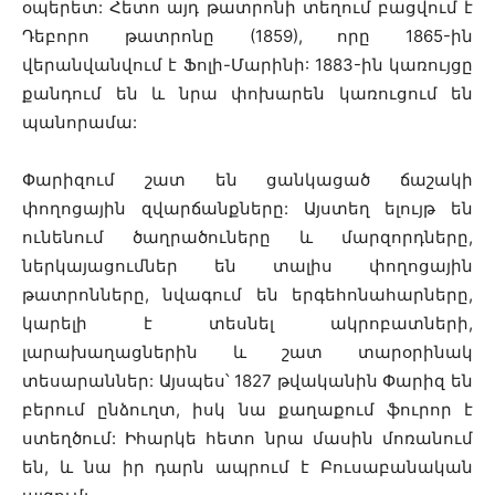
օպերետ: Հետո այդ թատրոնի տեղում բացվում է
Դեբորո թատրոնը (1859), որը 1865-ին
վերանվանվում է Ֆոլի-Մարինի: 1883-ին կառույցը
քանդում են և նրա փոխարեն կառուցում են
պանորամա:
Փարիզում շատ են ցանկացած ճաշակի
փողոցային զվարճանքները: Այստեղ ելույթ են
ունենում ծաղրածուները և մարզորդները,
ներկայացումներ են տալիս փողոցային
թատրոնները, նվագում են երգեհոնահարները,
կարելի է տեսնել ակրոբատների,
լարախաղացներին և շատ տարօրինակ
տեսարաններ: Այսպես՝ 1827 թվականին Փարիզ են
բերում ընձուղտ, իսկ նա քաղաքում ֆուրոր է
ստեղծում: Իհարկե հետո նրա մասին մոռանում
են, և նա իր դարն ապրում է Բուսաբանական