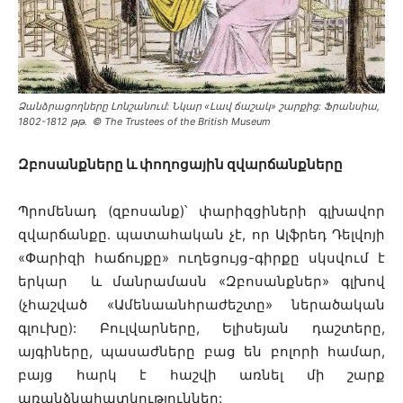
Ձանձրացողները Լոնշանում: Նկար «Լավ ճաշակ» շարքից: Ֆրանսիա,
1802-1812 թթ․ © The Trustees of the British Museum
Զբոսանքները և փողոցային զվարճանքները
Պրոմենադ (զբոսանք)՝ փարիզցիների գլխավոր
զվարճանքը. պատահական չէ, որ Ալֆրեդ Դելվոյի
«Փարիզի հաճույքը» ուղեցույց-գիրքը սկսվում է
երկար և մանրամասն «Զբոսանքներ» գլխով
(չհաշված «Ամենաանհրաժեշտը» ներածական
գլուխը): Բուլվարները, Ելիսեյան դաշտերը,
այգիները, պասաժները բաց են բոլորի համար,
բայց հարկ է հաշվի առնել մի շարք
առանձնահատկություններ: