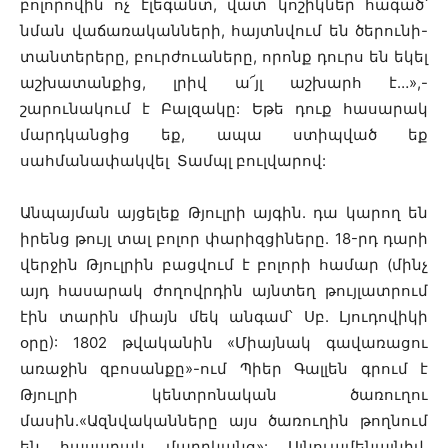
բոլորովին ոչ էլեգանտ, վատ կոշիկներ հագած՝
նման վաճառականների, հայտնվում են ծերունի-
տանտերերը, բուրժուաները, որոնք դուրս են եկել
աշխատանքից, լրիվ ա՜յլ աշխարհ է…»,-
շարունակում է Բալզակը: Եթե դուք հասարակ
մարդկանցից եք, ապա ստիպված եք
սահմանափակվել Տամպլ բուլվարով:
Անպայման այցելեք Թյուլրի այգին. դա կարող են
իրենց թույլ տալ բոլոր փարիզցիները. 18-րդ դարի
վերջին Թյուլրին բացվում է բոլորի համար (մինչ
այդ հասարակ ժողովրդին այնտեղ թույլատրում
էին տարին միայն մեկ անգամ՝ Սբ. Լյուդովիկի
օրը): 1802 թվականին «Միայնակ գավառացու
առաջին զբոսանքը»-ում Պիեր Գալլեն գրում է
Թյուլրի կենտրոնական ծառուղու
մասին.«Ազնվականները այս ծառուղին թողնում
են հասարակ մարդկանց»: Այնուամենայնիվ,