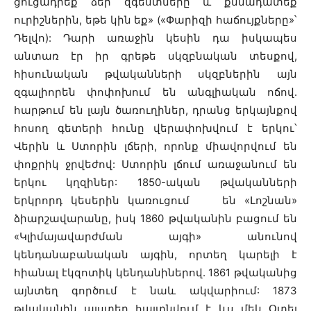
ցուցադրեք ձեր զգեստները և քննադատեք
ուրիշներին, եթե կին եք» («Փարիզի հաճույքները»՝
Դելվո): Դարի առաջին կեսին դա իսկապես
անտառ էր իր գրեթե սկզբնական տեսքով,
հիսունական թվականների սկզբներին այն
զգալիորեն փոփոխում են անգլիական ոճով.
հարթում են լայն ծառուղիներ, դրանց երկայնքով
հոսող գետերի հունը վերափոխվում է երկու՝
Վերին և Ստորին լճերի, որոնք միավորվում են
փոքրիկ ջրվեժով: Ստորին լճում առաջանում են
երկու կղզիներ: 1850-ական թվականների
երկրորդ կեսերին կառուցում են «Լոշնան»
ձիարշավարանը, իսկ 1860 թվականին բացում են
«Կլիմայավարժման այգի» անունով
կենդանաբանական այգին, որտեղ կարելի է
հիանալ էկզոտիկ կենդանիներով. 1861 թվականից
այնտեղ գործում է նաև ակվարիում: 1873
թվականին այստեղ հայտնվում է ևս մեկ Օտեյ