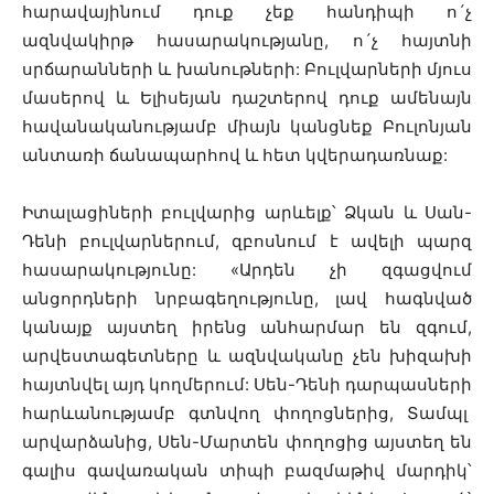
հարավայինում դուք չեք հանդիպի ո´չ
ազնվակիրթ հասարակությանը, ո´չ հայտնի
սրճարանների և խանութների: Բուլվարների մյուս
մասերով և Ելիսեյան դաշտերով դուք ամենայն
հավանականությամբ միայն կանցնեք Բուլոնյան
անտառի ճանապարհով և հետ կվերադառնաք:
Իտալացիների բուլվարից արևելք՝ Ձկան և Սան-
Դենի բուլվարներում, զբոսնում է ավելի պարզ
հասարակությունը: «Արդեն չի զգացվում
անցորդների նրբագեղությունը, լավ հագնված
կանայք այստեղ իրենց անհարմար են զգում,
արվեստագետները և ազնվականը չեն խիզախի
հայտնվել այդ կողմերում: Սեն-Դենի դարպասների
հարևանությամբ գտնվող փողոցներից, Տամպլ
արվարձանից, Սեն-Մարտեն փողոցից այստեղ են
գալիս գավառական տիպի բազմաթիվ մարդիկ՝