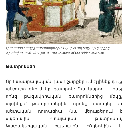
Լիմոնադի հմայիչ վաճառողուհին: Նկար «Լավ ճաշակ» շարքից:
Ֆրանսիա, 1816–1817 թթ․ © The Trustees of the British Museum
Թատրոններ
Որ հասարակական դասի շարքերում էլ լինեք դուք
անշուշտ գնում եք թատրոն: Դա կարող է լինել
հինգ թագավորական թատրոններից մեկը,
այսինքն՝ թատրոններին, որոնք ստացել են
պետական դոտացիա (սա վերաբերում է
օպերային, Իտալական թատրոնին,
Կատակերգական օպերային, «Օդեոնին» և