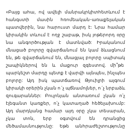
«Բայց ահա, ով ավելի մանրակրկիտհետևում է
հանգստի մասին հռոմեական-առաքելական
պատվերին, նա հարուստ մարդ է: Նրա համար
կիրակին տևում է ողջ շաբաթ, իսկ յոթերորդ օրը
նա անգործության է մատնված: Իրականում
մնացած բոլորը զվարճանում են կամ ձևացնում
են, թե զվարճանում են, մնացյալ բոլորը սպիտակ
շապիկներով են և մաքուր զգեստով. մի՞թե
պարկեշտ մարդը պետք է վարվի այնպես, ինչպես
բոլորը: Այդ իսկ պատճառով Թյուիլրի այգում
կիրակի օրերին չկան ո´չ պճնամոլներ, ո´չ նրբաձև
զուգարաններ: Բուլոնյան անտառում չկան ո՛չ
էլեգանտ կառքեր, ո՛չ կատաղած հեծելախումբ:
Այդ մարդկանց համար այդ օրը չկա տեսարան,
չկա տոն, երբ օգտվում են դրանցից
մեծամասնությունը: Եթե անհրաժեշտությունը