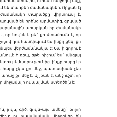
արան մտնելիս, ուրեմն հաջողել ենք,
մ են տարբեր ժամանակներ: Որքան էլ
ծ ժամանակի տարածքը վիրտուալ է,
մ պոկված են իրենց արմատից, զրկված
Թանգարանային առարկան իր ժամանակի
, որ նույնն է թե` քո մտածումն է, որ
ոցով դու հանդիպում ես ինքդ քեզ, քո
ւյնպես վերժամանակյա է: Նա ի զորու է
ում: Ի դեպ, եթե հիշում ես` անցյալ
տի» բեմադրությունից. ինքը հարց էր
թե հարց չկա քո մեջ, պատասխան չես
աջ քո մեջ է: Այլ բան է, անշուշտ, որ
 միջավայր ու պայման ստեղծելն է:
ույս, գիծ, գույն-այս ամենը` բոլոր
աժեշտ ու հավանական միջոցներ են