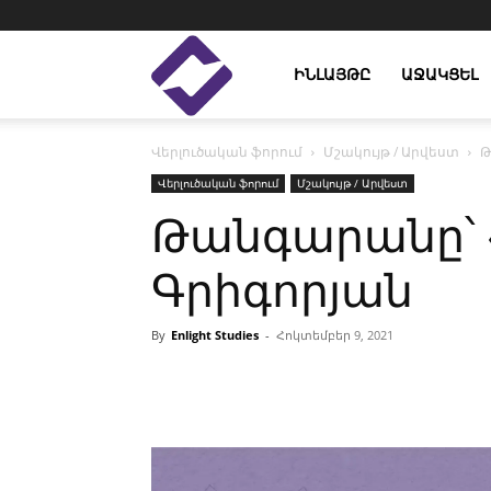
Enlight
ԻՆԼԱՅԹԸ
ԱՋԱԿՑԵԼ
Վերլուծական ֆորում
Մշակույթ / Արվեստ
Թ
Studies
Վերլուծական ֆորում
Մշակույթ / Արվեստ
Թանգարանը՝ 
Գրիգորյան
By
Enlight Studies
-
Հոկտեմբեր 9, 2021
Facebook
Linkedin