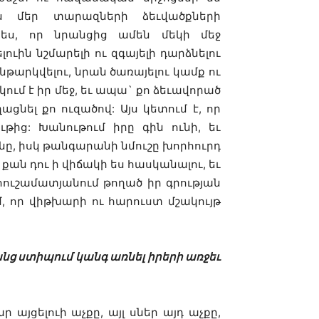
ես մեր տարազների ձեւվածքների
մ ես, որ նրանցից ամեն մեկի մեջ
ուին նշմարելի ու զգայելի դարձնելու
թարկվելու, նրան ծառայելու կամք ու
ում է իր մեջ, եւ ապա` քո ձեւավորած
ցնել քո ուզածով: Այս կետում է, որ
ից: Խանութում իրը գին ունի, եւ
ինը, իսկ թանգարանի նմուշը խորհուրդ
 քան դու ի վիճակի ես հասկանալու, եւ
հուշամատյանում թողած իր գրության
, որ վիթխարի ու հարուստ մշակույթ
անց ստիպում կանգ առնել իրերի առջեւ
 այցելուի աչքը, այլ սներ այդ աչքը,