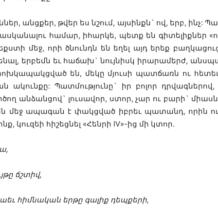
եր, անցքեր, թվեր ես նշում, այսինքն` ով, երբ, ինչ: Պ
սկանալու համար, իհարկե, պետք են գիտելիքներ «ով,
տի մեջ, որի ծնունդն են եղել այդ երեք բաղկացուց
նենալ, երբեմն եւ հաճախ` նույնիսկ իրարամերժ, անս
փոխկապակցված են, մեկը մյուսի պատճառն ու հետե
ն ակունքը: Պատմությունը` իր բոլոր դրվագներով,
րծող անձանցով` լուսավոր, ստոր, չար ու բարի` միասն
 մեջ ապագան է փակցված իբրեւ պատանդ, որին ուզո
ք, կուզեի հիշեցնել «Հենրի IV»-ից մի կտոր.
ա,
յթը ճշտիվ,
նաեւ հիմնական երթը գալիք դեպքերի,