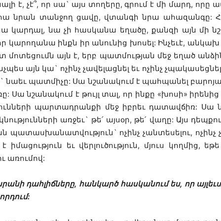
ի է, չէ՞, որ սա` այս տողերը, գրում է մի մարդ, որը 
ահա նրան տանջող ցավը, վտանգի նրա ահազանգը: Հ
 կարդալ, նա չի հասկանա եղածը, քանզի այն մի ն
 որ կարողանա ինքն իր անունից խոսել: Ինչեւէ, ան
տ մոտեցումն այն է, երբ պատմության մեջ եղած անձի
նչպես այն կա` ոչինչ չավելացնել եւ ոչինչ չպակասեցնել
ը` նաեւ պատմիչը: Սա նշանակում է պահպանել բարոյակա
 Սա նշանակում է թույլ տալ, որ ինքը «խոսի» իրենից 
յունների պարտադրանքի մեջ իբրեւ դատավճիռ: Սա 
ությունների առջեւ` թե՛ այսօր, թե՛ վաղը: Այս դեպքում
ն պատասխանատվություն` ոչինչ չանտեսելու, ոչինչ 
իմացություն եւ վերլուծություն, մյուս կողմից, ե
ւ առումով:
րանի դահլիճները, հանկարծ հասկանում ես, որ այլեւ
որդում: