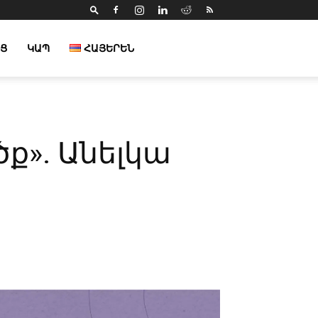
Ց
ԿԱՊ
ՀԱՅԵՐԵՆ
». Անելկա