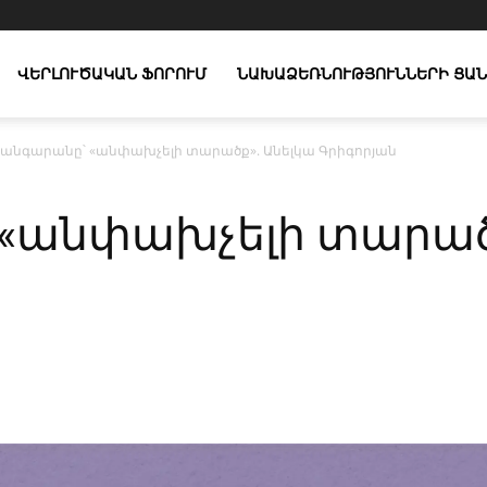
ՎԵՐԼՈՒԾԱԿԱՆ ՖՈՐՈՒՄ
ՆԱԽԱՁԵՌՆՈՒԹՅՈՒՆՆԵՐԻ ՑԱՆ
անգարանը՝ «անփախչելի տարածք». Անելկա Գրիգորյան
«անփախչելի տարածք
X
Copy URL
Telegram
WhatsApp