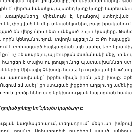
 առօրյան, որից կուզենայիք, որ վերանար մարդը թանգ
ին է` վերժամանակյա, այստեղ կողք կողքի հարեւանու
են առարկաները, միեւնույն է, նրանցով ստեղծվա
 են, փրկված են մեր տեսանկյունից, բայց իրականու
 խզված են վերջինիս հետ ունեցած բոլոր կապերը: 
որին կենդանություն տվողն այցելուն է: Քո հայացքն է
ծվում է փոխադարձ հայելացման այն պահը, երբ նրա միջ
ո` ոչ թե ապրելու, այլ էության ժամանակի մեջ, որ նո
հարցեր է տալիս ու լռությունից պատասխաններ ստան
ներից Միխայիլ Չեխովը հանել էր ուրվականին «Համլե
նրա պատասխանը` իբրեւ միայն իրեն լսելի խոսք: Ե
ում եմ ասել` քո ստացած լիցքերի աղբյուրը ամենից առ
 բուն գործը հենց այդ երկխոսության կայացման համար
դրված լինելը նո՞ւյնպես կարեւոր է:
ն կազմակերպում, տեղադրում` մեկուսի, խմբովին, լ
ներով, դրանք, Արիստոտելի բառերով ասած, անհր