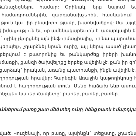
ճանաչեցնելու համար: Օրինակ, երբ նայում 
ն համադրումներին, զարդանախշերին, հասկանու
յուն կա` իր բնավորությամբ, խառնվածքով: Սա այցել
իմացություն եւ, որ ամենակարեւորն է, առարկային են
 ոչինչ չկորցնել այն ինֆորմացիայից, որ նա պարունակ
երպել», չդարձնել նրան ուրիշ, այլ կերպ ասած`չխաղա
բերվում է թատրոնից եւ թանկարժեք իրերի խանութ
աճառքի, քանզի ծախվելիքը երբեք ավելին չէ, քան իր գ
` բացարձակ` իրական, առանց պատրանքի, ինքն ավելին է,
հաղորդության հրավեր: Գարեգին Առաջին կաթողիկոսը 
ւմ է հաղորդության տուն: Մենք հաճախ ենք ասում
, ինչպես կասեր Համլետը` բառեր, բառեր, բառեր…
ւններում բառը շատ մեծ տեղ ունի, հենց բառն է մարդկ
ված: Կուզենայի, որ բառը, այսինքն` տեքստը, չդառնար