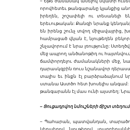
– Եթե ժամանակ ասելով նկատի ունես
որովհետեւ թանգարանը կյանքից անդ
իրեղեն, շոշափելի ու տեսանելի 
երեւութական: Քանզի նրանք կենդանի
են իրենց շունչ տվող միջավայրից,
համրացած վկան է, նյութեղեն բեկոր, 
շնչավորում է նրա լռությունը: Ստեղ
մեջ ապրող անծանոթիդ ու հայտնվում ք
ճամփորդելու ժամանակների մեջ, նա 
դարասկզբին ռուս նշանավոր դերասան
տալիս եւ ինքն էլ բարձրաձայնում 
ստանա Աստծո հետ խոսելիս անգամ: Ուզ
թանգարանն էլ մաս ունի այստեղ: Նրա
– Ցուցադրվող նմուշների ճիշտ տեղում 
– Պահարան, պատվանդան, տարածությա
կերպերով, նյութերով, տարբերակ