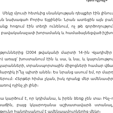
Մեկը մյուսի հետևից սնանկության դեպքեր էին լինում
ան նախագահ Բորիս Ելցինին։ Նրան ատեցին այն բան
անք հոգում էին տեղի ունենում, ոչ թե գործողություն
նք բավականաչափ խորամանկ և համաձայնեցված իշխող
ւթյուններից (2004 թվականի մարտի 14-ին Վլադիմի
ռաջ՝ խոստանում էին և սա, և նա, և կայունություն
կարանների, տրանսպորտային միջոցների համար վճա
արդիկ ի՞նչ պիտի անեն։ Ես նրանց ասում եմ, որ մարդի
երթերում։ Հերթեր հիմա չկան, իսկ դրանք մեր ամենա
ով ոչինչ չի լինի։
 կարծում է, որ կդիմանա, և իրեն ձեռք չեն տա։ Ինչ-ո
աճին, բայց կկարողանա աշխատավարձ ստանալ, 
թյունը հանդիսանում է ամենաամուրներից մեկը։