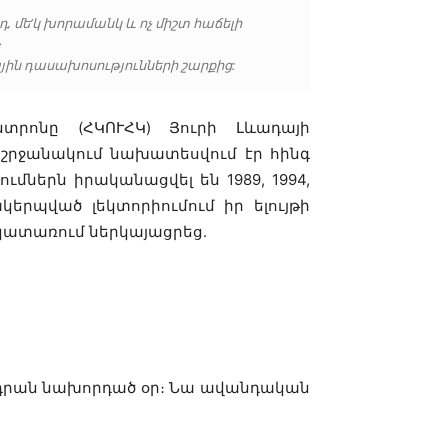
դ, մե’կ խորամանկ և ոչ միշտ հաճելի
։
ին դասախոսությունների շարքից:
տրոնը (ՀԿՈՒՀԿ) Յուրի Լևադայի
րի շրջանակում նախատեսվում էր հինգ
մներն իրականացվել են 1989, 1994,
կերպված լեկտորիումում իր ելույթի
կատառում ներկայացրեց․
պի դրան նախորդած օր։ Նա ավանդական