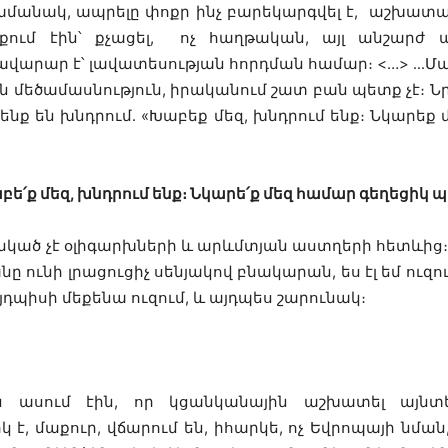
ր ժամանակ, ապրելը փոքր ինչ բարեկարգվել է, աշխատա
եքում էին՝ քչացել, ոչ հաղթական, այլ անշար
 բավարար է՝ լավատեսության հորդման համար։ <…> ․․․
մեծամասնություն, իրականում շատ բան պետք չէ։ Նրան
, իրենք են խնդրում․ «Խաբեք մեզ, խնդրում ենք։ Նկարե
աբե՛ք մեզ, խնդրում ենք։ Նկարե՛ք մեզ համար գեղեցիկ
նկած չէ օլիգարխների և արևմտյան աստղերի հետևից։ 
նը ունի լրացուցիչ սենյակով բնակարան, ես էլ եմ ուզո
 այդպիսի մեքենա ուզում, և այդպես շարունակ։
րն ասում էին, որ կցանկանային աշխատել այն
կ է, մաքուր, վճարում են, իհարկե, ոչ Եվրոպայի նման