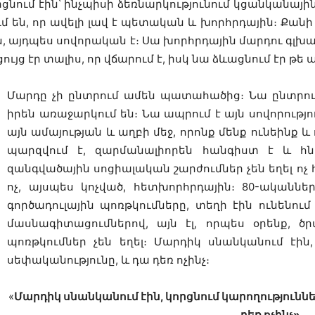
ցնում էին՝ ինչպիսի ձեռնարկությունում կցանկանա
ն, որ ավելի լավ է պետական և խորհրդային։ Քանի ո
, այդպես սովորական է։ Սա խորհրդային մարդու գլխ
ւյց էր տալիս, որ վճարում է, իսկ նա ձևացնում էր թե 
Մարդը չի ընտրում ամեն պատահածից։ Նա ընտրում է
իրեն առաջարկում են։ Նա ապրում է այն սովորությ
այն ամայության և աղբի մեջ, որոնք մենք ունեինք և
պարզվում է, զարմանալիորեն հանգիստ է և հն
զանգվածային սոցիալական շարժումներ չեն եղել ոչ 
ոչ, այսպես կոչված, հետխորհրդային։ 80-ականնե
գործադուլային պոռթկումները, տեղի էին ունենո
մասնագիտացումներով, այն էլ, որպես օրենք, ծր
պոռթկումներ չեն եղել։ Մարդիկ սնանկանում էին, 
սեփականությունը, և դա դեռ ոչինչ։
«
Մարդիկ սնանկանում էին, կորցնում կարողություննե
դեռ ոչինչ»