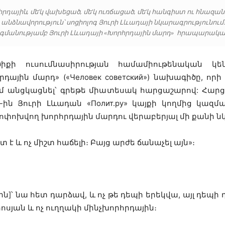
հրդային, մե’կ վախեցած, մե’կ ուռճացած, մե’կ հանգիստ ու հնազան
անձնավորություն՝ սոցիոլոգ Յուրի Լևադայի նկարագրությունում
գմանությամբ Յուրի Լևադայի «Խորհրդային ​​մարդ» հրապարակայ
իքի ուսումնասիրության համամիութենական կեն
ային ​​մարդ» («Человек советский») նախագիծը, ո
անցկացնել՝ գրեթե միատեսակ հարցաշարով: Հարցու
․-ին Յուրի Լևադան «Полит.ру» կայքի կողմից կազմա
փոխվող խորհրդային մարդու վերաբերյալ մի քանի ն
է և ոչ միշտ հաճելի։ Բայց արժե ճանաչել այն»։
-ին]՝ նա հետ դարձավ, և ոչ թե դեպի երեկվա, այլ դե
րոսյան և ոչ ուղղակի մինչխորհրդային։