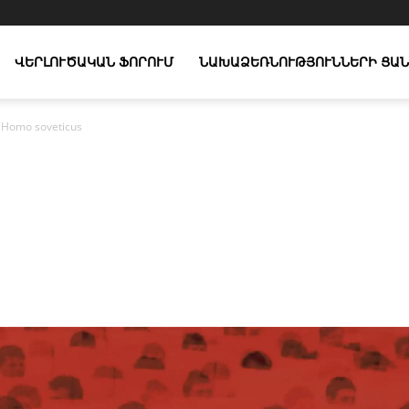
ՎԵՐԼՈՒԾԱԿԱՆ ՖՈՐՈՒՄ
ՆԱԽԱՁԵՌՆՈՒԹՅՈՒՆՆԵՐԻ ՑԱՆ
Homo soveticus
X
Copy URL
Telegram
WhatsApp