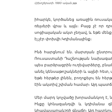
Լիխոշերստի։ 1980-ական թթ․
իհարկե, կործանեց առաջին ռուսակ
ռելսերի վրա և այլն։ Բայց չէ որ դր
սոցիալական ակտ չեղավ, և եթե մե
էլ չէր փոխվի։Կդիմանայինք։
Ինձ հարցնում են. մարտյան ընտրո
Ռուսաստանի Դաշնության նախագահ) ա
պես բարձրացրին ուղեվարձերը, բնա
անել կենսաթոշակների և այլնի հետ, մ
Եթե հերթեր լինեն, բողոքելու են հ
էին ակտիվ շփման համար։ Այդ պատճառ
Մեր մարդ կոչվածը խորամանկող է, նա
Ինքը կհնազանդվի և կդիմանա գն
կհավասարակշռի գնաճը։ Այդ հատկու