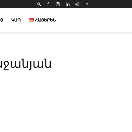
Ց
ԿԱՊ
ՀԱՅԵՐԵՆ
ղաջանյան