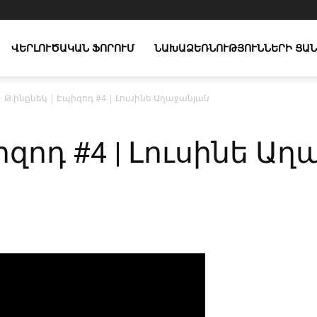
ՎԵՐԼՈՒԾԱԿԱՆ ՖՈՐՈՒՄ
ՆԱԽԱՁԵՌՆՈՒԹՅՈՒՆՆԵՐԻ ՑԱՆ
Թ.ինքնեկ | Էպիզոդ #4 | Լուսինե Աղաջանյան
իզոդ #4 | Լուսինե Ա
X
Copy URL
Telegram
WhatsApp