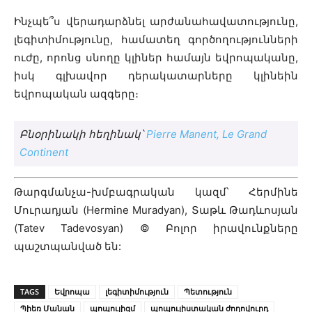
Ինչպե՞ս վերադարձնել արժանահավատությունը,
լեգիտիմությունը, համատեղ գործողությունների
ուժը, որոնց սնողը կլիներ համայն եվրոպականը,
իսկ գլխավոր դերակատարները կլինեին
եվրոպական ազգերը։
Բնօրինակի հեղինակ՝
Pierre Manent, Le Grand
Continent
Թարգմանչա-խմբագրական կազմ՝ Հերմինե
Մուրադյան (Hermine Muradyan), Տաթև Թադևոսյան
(Tatev Tadevosyan) © Բոլոր իրավունքները
պաշտպանված են:
TAGS
Եվրոպա
լեգիտիմություն
Պետություն
Պիեռ Մանան
պոպուլիզմ
պոպուլիստական ժողովուրդ