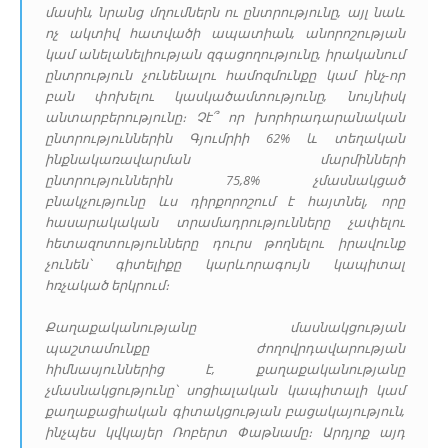
մասին, նրանց մղումներն ու ընտրությունը, այլ նաև
ոչ ակտիվ հատվածի ապատիան, անորոշության
կամ անելանելիության զգացողությունը, իրականում
ընտրություն չունենալու համոզմունքը կամ ինչ-որ
բան փոխելու կասկածամտությունը, նույնիսկ
անտարբերությունը։
Չէ՞ որ խորհրադարանական
ընտրություններին Գյումրիի 62% և տեղական
ինքնակառավարման մարմինների
ընտրություններին 75,8% չմասնակցած
բնակչությունը ևս դիրքորոշում է հայտնել, որը
հասարակական տրամադրությունները չափելու
հետազոտությունները դուրս թողնելու իրավունք
չունեն՝ գիտելիքը կարևորագույն կապիտալ
հռչակած երկրում։
Քաղաքականությանը մասնակցության
պաշտամունքը ժողովրդավարության
հիմնասյուններից է, քաղաքականությանը
չմասնակցությունը՝ սոցիալական կապիտալի կամ
քաղաքացիական գիտակցության բացակայություն,
ինչպես կվկայեր Ռոբերտ Փաթնամը։ Արդյոք այդ