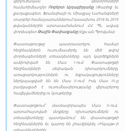
վերլուծական կենտրոնների
համահիմնադիր
Ռոբերտ Այդաբիրյանը
(Փարիզ) եւ
քաղաքագետ, Ֆրանսիայի ու Միացյալ Նահանգների
տարբեր համալսարաններում դասախոս, 2018 եւ 2019
թվականներին արտասահմանում ՀՀ ՊՆ ավագ
փորձագետ
Թալին Փափազյանը
(Էքս ան Պրովանս):
Փաստաթուղթը պատրաստելու համար
հեղինակներն ուսումնասիրել են մեծ թվով
փորձագետների տեսակետները. այդ կարծիքներն
ամփոփված են Մաս I-ում: Փաստաթղթի
հեղինակների սեփական դիտարկումները,
առաջարկություններն ու եզրակացությունները
ներկայացված են են Մաս II-ում: Իսկ Մաս III-ը
բաղկացած է ուսումնասիրությանը վերաբերող
հավելվածներից ու նյութերից:
Փաստաթղթում՝ մասնավորապես Մաս II-ում,
արտահայտված մտքերը, դիտարկումներն ու
տեսակետները պատկանում են փաստաթղթի
հեղինակներին եւ կարող են չհամընկնել «Ինլայթ»-ի
տեսակետներին: